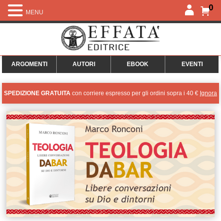
0
MENU
ARGOMENTI
AUTORI
EBOOK
EVENTI
SPEDIZIONE GRATUITA
con corriere espresso per gli ordini sopra i 40 €
Ignora