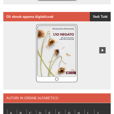
Gli ebook appena digitalizzati
Vedi Tutti
AUTORI IN ORDINE ALFABETICO
A
B
C
D
E
F
G
H
I
J