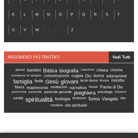
K
L
M
N
O
P
Q
R
S
T
U
V
W
X
Y
Z
ARGOMENTI PIÙ TRATTATI
Vedi Tutti
amore
bambini
Bibbia
biografia
catechesi
chiesa
cinema
commento al vangelo
comunicazione
coppia
Dio
donna
educazione
famiglia
fede
Gesù
giovani
lectio divina
liturgia
malattia
Maria
matrimonio
meditazioni
narrativa
Natale
Parola di Dio
parrocchia
pastorale
pastorale giovanile
preghiera
psicologia
relazioni
santità
spiritualità
teologia
testimoni
Torino
Vangelo
vita
cristiana
vita spirituale