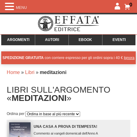
0
MENU
ARGOMENTI
AUTORI
EBOOK
EVENTI
SPEDIZIONE GRATUITA
con corriere espresso per gli ordini sopra i 40 €
Ignora
Home
»
Libri
»
meditazioni
LIBRI SULL'ARGOMENTO
«
MEDITAZIONI
»
Ordina per
UNA CASA A PROVA DI TEMPESTA!
Commento ai vangeli domenicali dell'Anno A