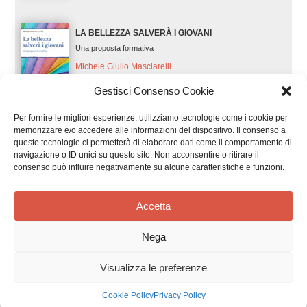
LA BELLEZZA SALVERÀ I GIOVANI
Una proposta formativa
Michele Giulio Masciarelli
Gestisci Consenso Cookie
Per fornire le migliori esperienze, utilizziamo tecnologie come i cookie per
memorizzare e/o accedere alle informazioni del dispositivo. Il consenso a
AMARSI E CAPIRSI
queste tecnologie ci permetterà di elaborare dati come il comportamento di
Essere liberi nell'amore
navigazione o ID unici su questo sito. Non acconsentire o ritirare il
Ezio Aceti
consenso può influire negativamente su alcune caratteristiche e funzioni.
Accetta
EDUCARE ALLA VITA BELLA SI PUÒ
Nega
Percorso teologico e proposte per l'animazione. Per catechisti,
per insegnanti di religione cattolica, per educatori
Visualizza le preferenze
Fabio Rondano
Cookie Policy
Privacy Policy