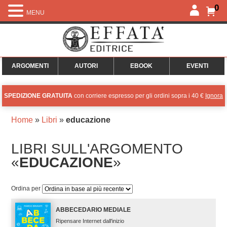
0
MENU
ARGOMENTI
AUTORI
EBOOK
EVENTI
SPEDIZIONE GRATUITA
con corriere espresso per gli ordini sopra i 40 €
Ignora
Home
»
Libri
»
educazione
LIBRI SULL'ARGOMENTO
«
EDUCAZIONE
»
Ordina per
ABBECEDARIO MEDIALE
Ripensare Internet dall'inizio