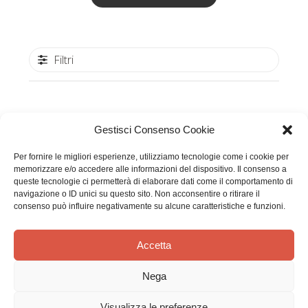
Filtri
Data
Gianfranco L.
01/05/23
Gestisci Consenso Cookie
di
Acquirente verificato
pubbl
Per fornire le migliori esperienze, utilizziamo tecnologie come i cookie per
memorizzare e/o accedere alle informazioni del dispositivo. Il consenso a
queste tecnologie ci permetterà di elaborare dati come il comportamento di
Ottimo servizio tempestivo.
navigazione o ID unici su questo sito. Non acconsentire o ritirare il
consenso può influire negativamente su alcune caratteristiche e funzioni.
Ottimo servizio tempestivo.
Accetta
Nega
Questa recensione è stata utile?
0
Visualizza le preferenze