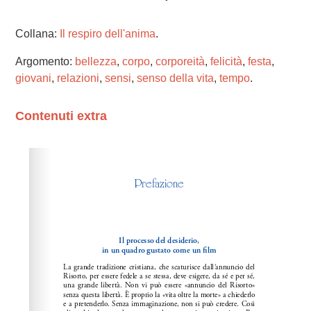
Collana:
Il respiro dell'anima
.
Argomento:
bellezza
,
corpo
,
corporeità
,
felicità
,
festa
,
giovani
,
relazioni
,
sensi
,
senso della vita
,
tempo
.
Contenuti extra
Please wait while flipbook is loading. For more related
info, FAQs and issues please refer to
dFlip 3D Flipbook
Wordpress Help
documentation.