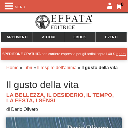
0
MENU
ARGOMENTI
AUTORI
EBOOK
EVENTI
SPEDIZIONE GRATUITA
con corriere espresso per gli ordini sopra i 40 €
Ignora
Home
»
Libri
»
Il respiro dell'anima
»
Il gusto della vita
Il gusto della vita
LA BELLEZZA, IL DESIDERIO, IL TEMPO,
LA FESTA, I SENSI
di Derio Olivero