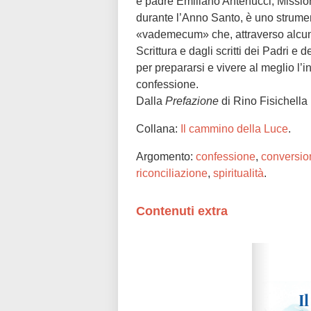
e padre Emiliano Antenucci, Mission
durante l’Anno Santo, è uno strumen
«vademecum» che, attraverso alcune r
Scrittura e dagli scritti dei Padri e
per prepararsi e vivere al meglio l’
confessione.
Dalla
Prefazione
di Rino Fisichella
Collana:
Il cammino della Luce
.
Argomento:
confessione
,
conversio
riconciliazione
,
spiritualità
.
Contenuti extra
Please wait while flipbook is loadi
refer to
dFlip 3D Flipbook Wordpre