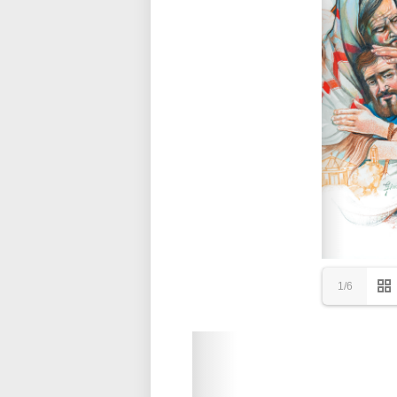
1/6
Please wait while flipbook is loadi
refer to
dFlip 3D Flipbook Wordpre