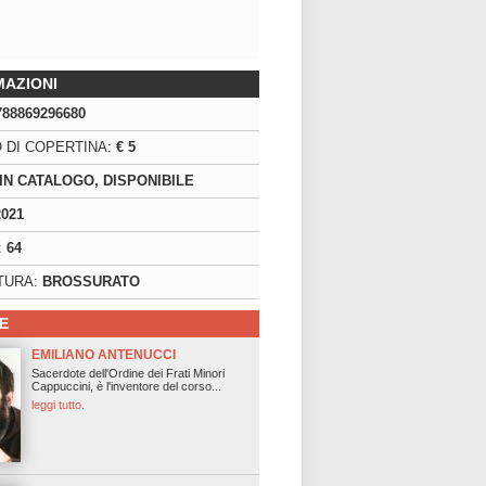
MAZIONI
788869296680
 DI COPERTINA:
€ 5
IN CATALOGO, DISPONIBILE
2021
:
64
TURA:
BROSSURATO
E
EMILIANO ANTENUCCI
Sacerdote dell'Ordine dei Frati Minori
Cappuccini, è l'inventore del corso...
leggi tutto.