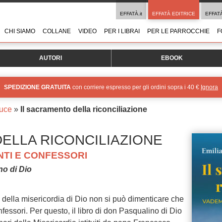
EFFATÀ.it
EFFATÀ EDITRICE
EFFAT
CHI SIAMO
COLLANE
VIDEO
PER I LIBRAI
PER LE PARROCCHIE
F
AUTORI
EBOOK
SPEDIZIONE GRATUITA
con corriere espresso per gli ordini sopra i 40 €
Ignora
Luce
»
Il sacramento della riconciliazione
ELLA RICONCILIAZIONE
TI E CONFESSORI
no di Dio
della misericordia di Dio non si può dimenticare che
fessori. Per questo, il libro di don Pasqualino di Dio