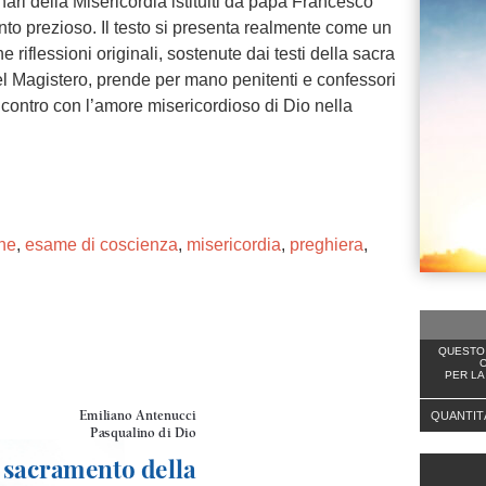
ari della Misericordia istituiti da papa Francesco
to prezioso. Il testo si presenta realmente come un
iflessioni originali, sostenute dai testi della sacra
 del Magistero, prende per mano penitenti e confessori
incontro con l’amore misericordioso di Dio nella
ne
,
esame di coscienza
,
misericordia
,
preghiera
,
QUESTO 
C
ng. For more related info, FAQs and issues please
PER LA
ss Help
documentation.
QUANTIT