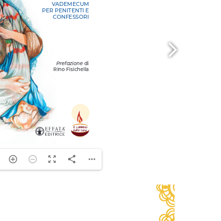
ng. For more related info, FAQs and issues please
ss Help
documentation.