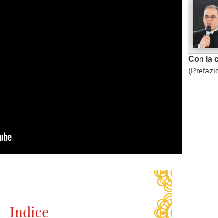
Con la 
(Prefazi
ng. For more related info, FAQs and issues please
ss Help
documentation.