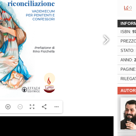
INFOR
ISBN:
9
PREZZO
STATO:
ANNO:
PAGINE
RILEGA
AUTOR