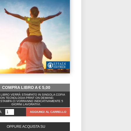
COMPRA LIBRO A
€
5,00
LIBRO VERRÀ STAMPATO IN SINGOLA COPIA
ON TECNOLOGIA PRINT ON DEMAND.
 STAMPA CI VORRANNO INDICATIVAMENTE 5
GIORNI LAVORATIVI.
À
AGGIUNGI AL CARRELLO
OPPURE ACQUISTA SU