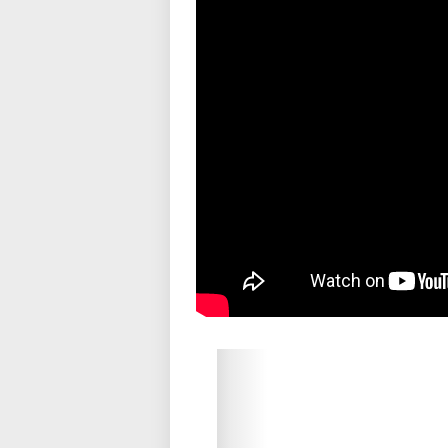
Please wait while flipbook is loadi
refer to
dFlip 3D Flipbook Wordpre