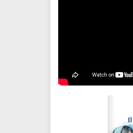
Please wait while flipbook is loadi
refer to
dFlip 3D Flipbook Wordpre