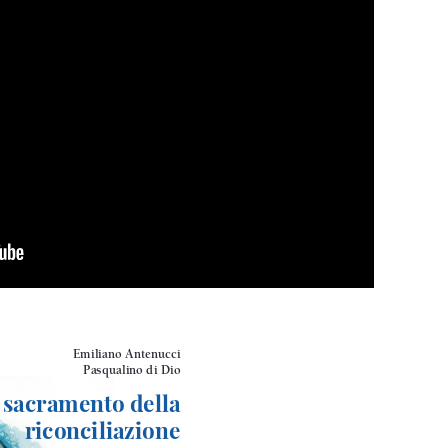
ng. For more related info, FAQs and issues please
ss Help
documentation.