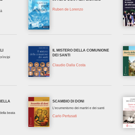
Ruben de Lorenzo
tà
LI
IL MISTERO DELLA COMUNIONE
DEI SANTI
rìncipi
Claudio Dalla Costa
NELLA
SCAMBIO DI DONI
L'ecumenismo dei martiri e dei santi
della beata
Carlo Pertusati