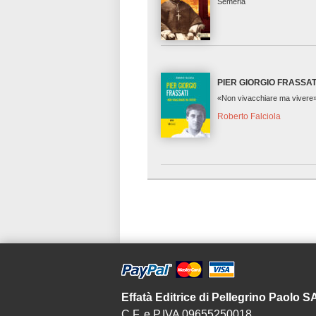
Semeria
PIER GIORGIO FRASSAT
«Non vivacchiare ma vivere
Roberto Falciola
Effatà Editrice di Pellegrino Paolo 
C.F. e P.IVA 09655250018