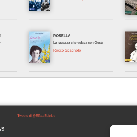
I
ROSELLA
»
La ragazza che volava con Gesù
Rocco Spagnolo
Tweets di @EffataEditrice
SAS