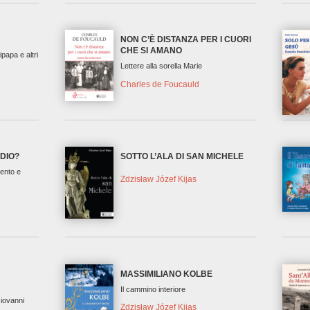
NON C’È DISTANZA PER I CUORI
CHE SI AMANO
ipapa e altri
Lettere alla sorella Marie
Charles de Foucauld
 DIO?
SOTTO L’ALA DI SAN MICHELE
vento e
Zdzisław Józef Kijas
MASSIMILIANO KOLBE
Il cammino interiore
iovanni
Zdzisław Józef Kijas