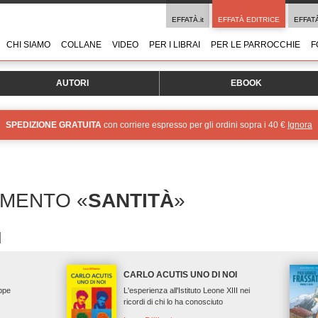
EFFATÀ.it
EFFATÀ EDITRICE
EFFAT
CHI SIAMO
COLLANE
VIDEO
PER I LIBRAI
PER LE PARROCCHIE
F
AUTORI
EBOOK
SPEDIZIONE GRATUITA
con corriere espresso per gli ordini sopra i 40 €
Ignora
OMENTO «
SANTITÀ
»
CARLO ACUTIS UNO DI NOI
eppe
L'esperienza all'Istituto Leone XIII nei
ricordi di chi lo ha conosciuto