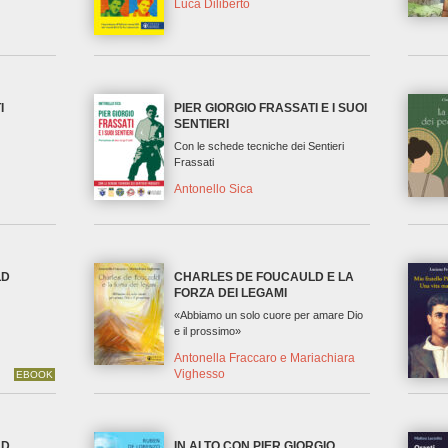
Luca Diliberto
I
PIER GIORGIO FRASSATI E I SUOI
SENTIERI
Con le schede tecniche dei Sentieri
Frassati
Antonello Sica
LD
CHARLES DE FOUCAULD E LA
FORZA DEI LEGAMI
«Abbiamo un solo cuore per amare Dio
e il prossimo»
Antonella Fraccaro e Mariachiara
Vighesso
EBOOK
LD
IN ALTO CON PIER GIORGIO