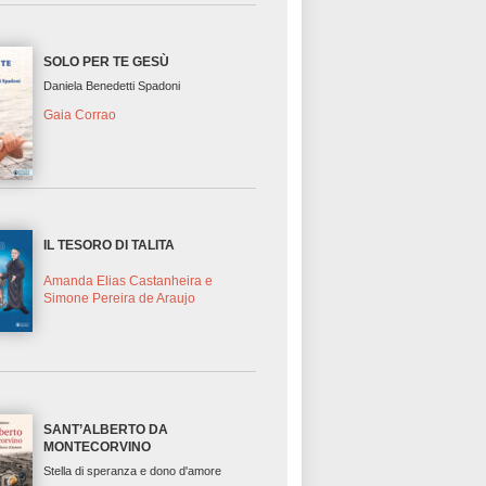
SOLO PER TE GESÙ
Daniela Benedetti Spadoni
Gaia Corrao
IL TESORO DI TALITA
Amanda Elias Castanheira e
Simone Pereira de Araujo
SANT’ALBERTO DA
MONTECORVINO
Stella di speranza e dono d'amore