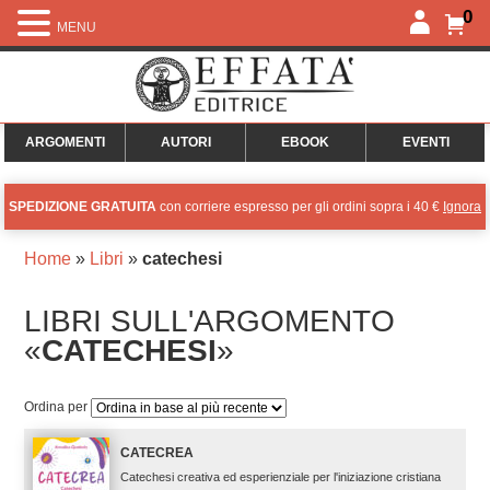
0
MENU
ARGOMENTI
AUTORI
EBOOK
EVENTI
SPEDIZIONE GRATUITA
con corriere espresso per gli ordini sopra i 40 €
Ignora
Home
»
Libri
»
catechesi
LIBRI SULL'ARGOMENTO
«
CATECHESI
»
Ordina per
CATECREA
Catechesi creativa ed esperienziale per l'iniziazione cristiana