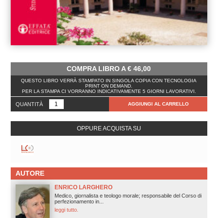
COMPRA LIBRO A
€
46,00
QUESTO LIBRO VERRÀ STAMPATO IN SINGOLA COPIA CON TECNOLOGIA
PRINT ON DEMAND.
PER LA STAMPA CI VORRANNO INDICATIVAMENTE 5 GIORNI LAVORATIVI.
QUANTITÀ
AGGIUNGI AL CARRELLO
OPPURE ACQUISTA SU
AUTORE
ENRICO LARGHERO
Medico, giornalista e teologo morale; responsabile del Corso di
perfezionamento in...
leggi tutto.