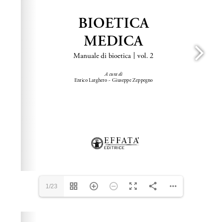
1/23
Please wait while flipbook is loading. For more related
info, FAQs and issues please refer to
dFlip 3D Flipbook