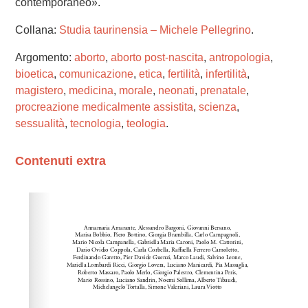
contemporaneo».
Collana:
Studia taurinensia – Michele Pellegrino
.
Argomento:
aborto
,
aborto post-nascita
,
antropologia
,
bioetica
,
comunicazione
,
etica
,
fertilità
,
infertilità
,
magistero
,
medicina
,
morale
,
neonati
,
prenatale
,
procreazione medicalmente assistita
,
scienza
,
sessualità
,
tecnologia
,
teologia
.
Contenuti extra
Please wait while flipbook is loading. For more related
info, FAQs and issues please refer to
dFlip 3D Flipbook
Wordpress Help
documentation.