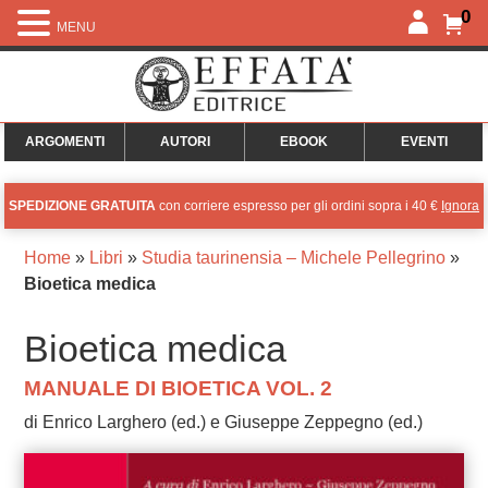
0
MENU
ARGOMENTI
AUTORI
EBOOK
EVENTI
SPEDIZIONE GRATUITA
con corriere espresso per gli ordini sopra i 40 €
Ignora
Home
»
Libri
»
Studia taurinensia – Michele Pellegrino
»
Bioetica medica
Bioetica medica
MANUALE DI BIOETICA VOL. 2
di Enrico Larghero (ed.) e Giuseppe Zeppegno (ed.)