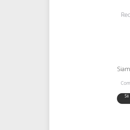
Rec
Siamo
Comu
Sii