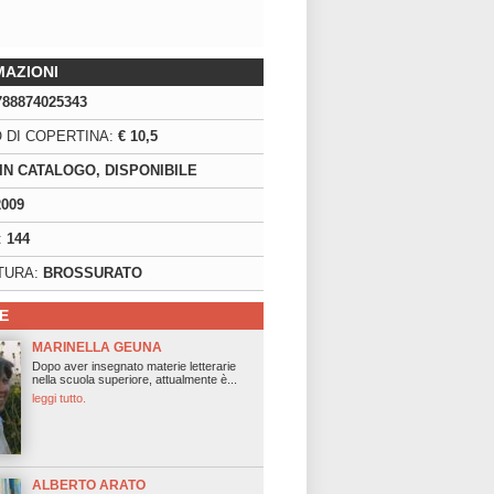
MAZIONI
788874025343
 DI COPERTINA:
€ 10,5
IN CATALOGO, DISPONIBILE
2009
:
144
TURA:
BROSSURATO
E
MARINELLA GEUNA
Dopo aver insegnato materie letterarie
nella scuola superiore, attualmente è...
leggi tutto.
ALBERTO ARATO