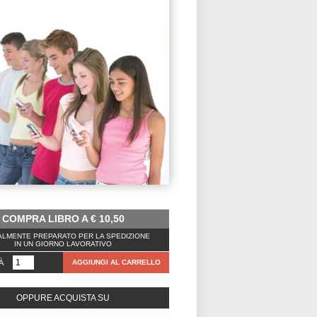
COMPRA LIBRO A
€
10,50
LMENTE PREPARATO PER LA SPEDIZIONE
IN UN GIORNO LAVORATIVO
À
AGGIUNGI AL CARRELLO
OPPURE ACQUISTA SU