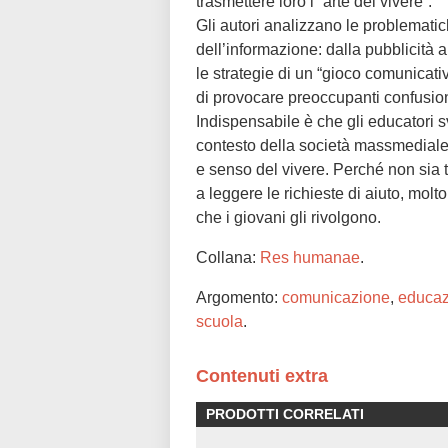
trasmettere loro l’“arte del vivere”.
Gli autori analizzano le problemati
dell’informazione: dalla pubblicità 
le strategie di un “gioco comunicativ
di provocare preoccupanti confusioni
Indispensabile è che gli educatori s
contesto della società massmediale pe
e senso del vivere. Perché non sia 
a leggere le richieste di aiuto, mol
che i giovani gli rivolgono.
Collana:
Res humanae
.
Argomento:
comunicazione
,
educaz
scuola
.
Contenuti extra
PRODOTTI CORRELATI