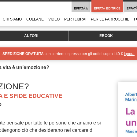
EFFATÀ.it
EFFATÀ EDITRICE
EFFAT
CHI SIAMO
COLLANE
VIDEO
PER I LIBRAI
PER LE PARROCCHIE
F
AUTORI
EBOOK
SPEDIZIONE GRATUITA
con corriere espresso per gli ordini sopra i 40 €
Ignora
a vita è un’emozione?
OZIONE?
A E SFIDE EDUCATIVE
o
te pensate per tutte le persone che amano e si
ottengono ciò che desiderano nel cercare di