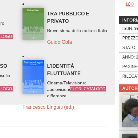
TRA PUBBLICO E
INFOR
PRIVATO
ero
ISBN:
9
Breve storia della radio in Italia
ALOGO
PREZZO
Guido Gola
STATO:
ANNO:
NSO
L’IDENTITÀ
PAGINE
FLUTTUANTE
osofia
RILEGA
Cinema/Televisione:
AUTOR
ALOGO
FUORI CATALOGO
audiovisione e forme della
differenza
Francesco Linguiti (ed.)