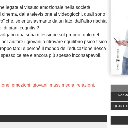
che legate al vissuto emozionale nella società
al cinema, dalla televisione ai videogiochi, quali sono
o” che, se entusiasmante da un lato, dall’altro rischia
 di piani cognitivi?
volgano una seria riflessione sul proprio ruolo nel
r aiutare i giovani a ritrovare equilibrio psico-fisico
troppo tardi e perché il mondo dell’educazione riesca
to spesso celate e ancora più spesso inconsapevoli,
ione
,
emozioni
,
giovani
,
mass media
,
relazioni
,
NORMA
QUANTIT