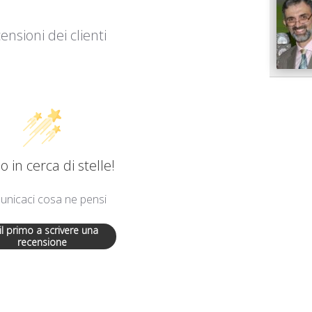
ensioni dei clienti
 in cerca di stelle!
nicaci cosa ne pensi
 il primo a scrivere una
recensione