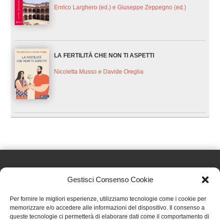
Enrico Larghero (ed.) e Giuseppe Zeppegno (ed.)
LA FERTILITÀ CHE NON TI ASPETTI
Nicoletta Musso e Davide Oreglia
Gestisci Consenso Cookie
Effatà Editrice di Pellegrino Paolo SAS
Per fornire le migliori esperienze, utilizziamo tecnologie come i cookie per
C.F. e P.IVA 09655250018
memorizzare e/o accedere alle informazioni del dispositivo. Il consenso a
queste tecnologie ci permetterà di elaborare dati come il comportamento di
Via Tre Denti, 1 - 10060 Cantalupa (TO)