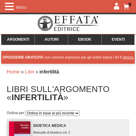
0
MENU
ARGOMENTI
AUTORI
EBOOK
EVENTI
SPEDIZIONE GRATUITA
con corriere espresso per gli ordini sopra i 40 €
Ignora
Home
»
Libri
»
infertilità
LIBRI SULL'ARGOMENTO
«
INFERTILITÀ
»
Ordina per
BIOETICA MEDICA
Manuale di bioetica vol. 2