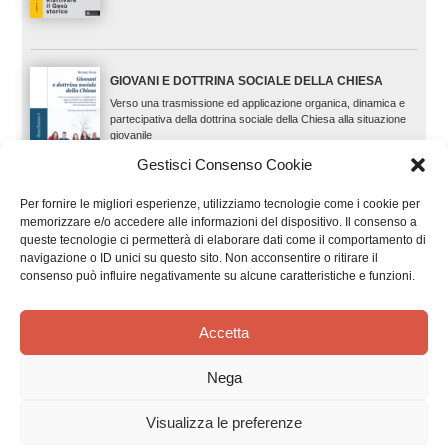
GIOVANI E DOTTRINA SOCIALE DELLA CHIESA
Verso una trasmissione ed applicazione organica, dinamica e
partecipativa della dottrina sociale della Chiesa alla situazione
giovanile
Massimo Baron
Gestisci Consenso Cookie
Per fornire le migliori esperienze, utilizziamo tecnologie come i cookie per
memorizzare e/o accedere alle informazioni del dispositivo. Il consenso a
BIOETICA TRA PASSATO E FUTURO
queste tecnologie ci permetterà di elaborare dati come il comportamento di
Da Van Potter alla società 5.0
navigazione o ID unici su questo sito. Non acconsentire o ritirare il
consenso può influire negativamente su alcune caratteristiche e funzioni.
Enrico Larghero (ed.) e Mariella Lombardi Ricci (ed.)
Accetta
SCIENZA E TECNICA. QUALE POTERE?
Nega
Santo Lepore (ed.), Mariella Lombardi Ricci (ed.) e
Visualizza le preferenze
Giuseppe Zeppegno (ed.)