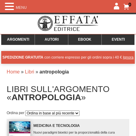
0
MENU
ARGOMENTI
AUTORI
EBOOK
EVENTI
SPEDIZIONE GRATUITA
con corriere espresso per gli ordini sopra i 40 €
Ignora
Home
»
Libri
»
antropologia
LIBRI SULL'ARGOMENTO
«
ANTROPOLOGIA
»
Ordina per
MEDICINA E TECNOLOGIA
Nuovi paradigmi bioetici per la proporzionalità della cura