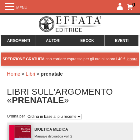
0
MENU
ARGOMENTI
AUTORI
EBOOK
EVENTI
SPEDIZIONE GRATUITA
con corriere espresso per gli ordini sopra i 40 €
Ignora
Home
»
Libri
»
prenatale
LIBRI SULL'ARGOMENTO
«
PRENATALE
»
Ordina per
BIOETICA MEDICA
Manuale di bioetica vol. 2