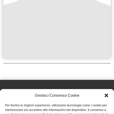
Gestisci Consenso Cookie
Effatà Editrice di Pellegrino Paolo SAS
Per fornire le migliori esperienze, utilizziamo tecnologie come i cookie per
C.F. e P.IVA 09655250018
memorizzare e/o accedere alle informazioni del dispositivo. Il consenso a