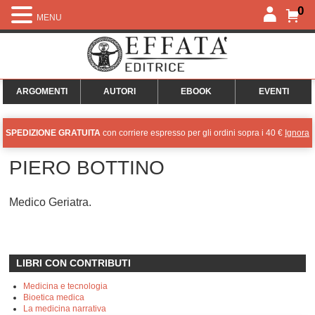
0
MENU
ARGOMENTI
AUTORI
EBOOK
EVENTI
SPEDIZIONE GRATUITA
con corriere espresso per gli ordini sopra i 40 €
Ignora
PIERO BOTTINO
Medico Geriatra.
LIBRI CON CONTRIBUTI
Medicina e tecnologia
Bioetica medica
La medicina narrativa