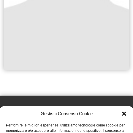
Gestisci Consenso Cookie
Effatà Editrice di Pellegrino Paolo SAS
Per fornire le migliori esperienze, utilizziamo tecnologie come i cookie per
C.F. e P.IVA 09655250018
memorizzare e/o accedere alle informazioni del dispositivo. Il consenso a