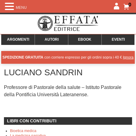
0
MENU
ARGOMENTI
AUTORI
EBOOK
EVENTI
SPEDIZIONE GRATUITA
con corriere espresso per gli ordini sopra i 40 €
Ignora
LUCIANO SANDRIN
Professore di Pastorale della salute – Istituto Pastorale
della Pontificia Università Lateranense.
LIBRI CON CONTRIBUTI
Bioetica medica
La medicina narrativa