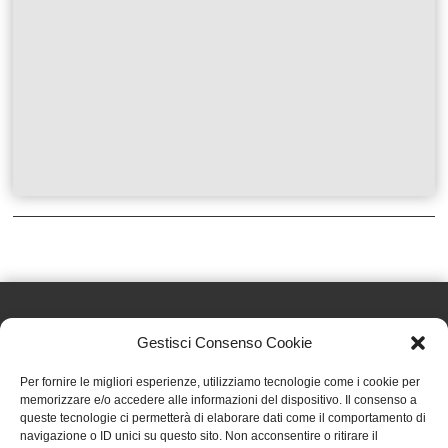
Gestisci Consenso Cookie
Effatà Editrice di Pellegrino Paolo SAS
Per fornire le migliori esperienze, utilizziamo tecnologie come i cookie per
C.F. e P.IVA 09655250018
memorizzare e/o accedere alle informazioni del dispositivo. Il consenso a
queste tecnologie ci permetterà di elaborare dati come il comportamento di
Via Tre Denti, 1 - 10060 Cantalupa (TO)
navigazione o ID unici su questo sito. Non acconsentire o ritirare il
Telefono: (+39) 0121 353452 - Fax: (+39) 0121 353839