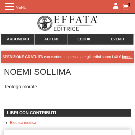
0
MENU
ARGOMENTI
AUTORI
EBOOK
EVENTI
SPEDIZIONE GRATUITA
con corriere espresso per gli ordini sopra i 40 €
Ignora
NOEMI SOLLIMA
Teologo morale.
LIBRI CON CONTRIBUTI
Bioetica medica