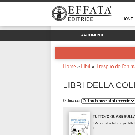
HOME
ARGOMENTI
Home
»
Libri
»
Il respiro dell'ani
LIBRI DELLA COL
Ordina per
TUTTO (O QUASI) SUL
I Riti iniziali e la Liturgia dell
1