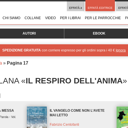
EFFATÀ.it
EFFATÀ EDITRICE
EFFAT
CHI SIAMO
COLLANE
VIDEO
PER I LIBRAI
PER LE PARROCCHIE
F
AUTORI
EBOOK
SPEDIZIONE GRATUITA
con corriere espresso per gli ordini sopra i 40 €
Ignora
ma
»
Pagina 17
LANA «
IL RESPIRO DELL'ANIMA
»
LA MESSA
IL VANGELO COME NON L‘AVETE
MAI LETTO
a Parola - Vol.
Fabrizio Centofanti