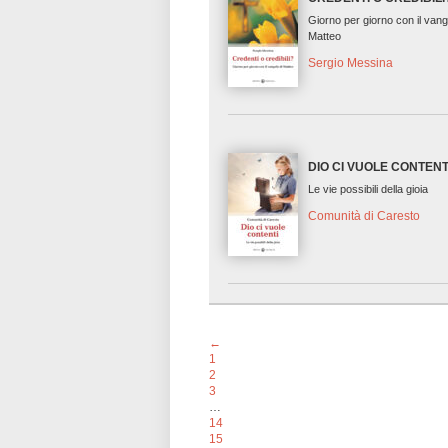
Giorno per giorno con il vang
Matteo
Sergio Messina
DIO CI VUOLE CONTENT
Le vie possibili della gioia
Comunità di Caresto
←
1
2
3
…
14
15