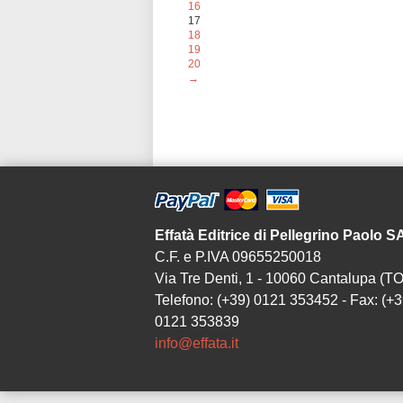
16
17
18
19
20
→
Effatà Editrice di Pellegrino Paolo 
C.F. e P.IVA 09655250018
Via Tre Denti, 1 - 10060 Cantalupa (TO
Telefono: (+39) 0121 353452 - Fax: (+3
0121 353839
info@effata.it