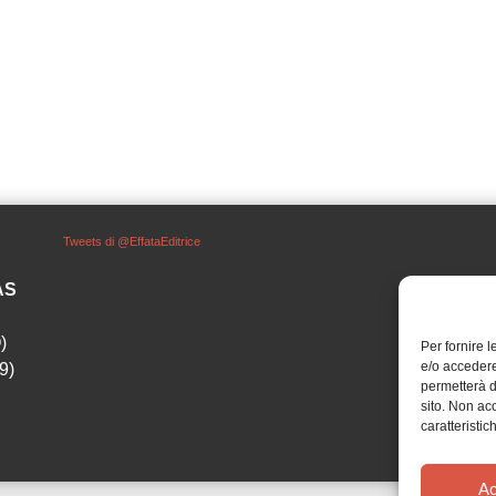
Tweets di @EffataEditrice
SAS
)
Per fornire 
e/o accedere
9)
permetterà d
sito. Non ac
caratteristic
Ac