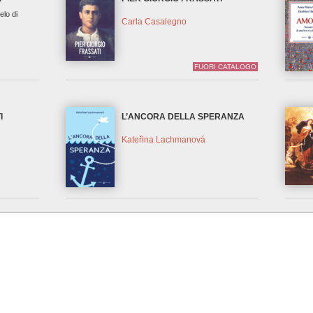
elo di
Carla Casalegno
FUORI CATALOGO
I
L’ANCORA DELLA SPERANZA
Kateřina Lachmanová