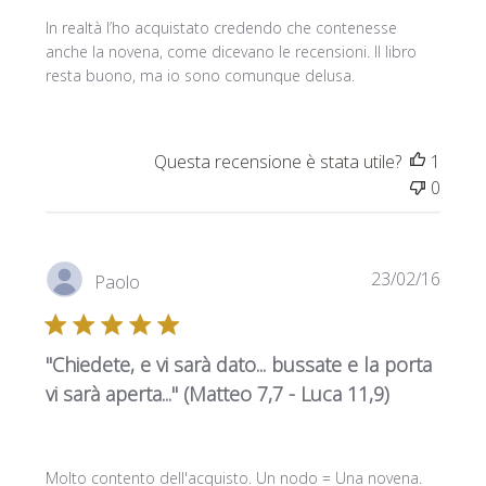
In realtà l’ho acquistato credendo che contenesse
anche la novena, come dicevano le recensioni. Il libro
resta buono, ma io sono comunque delusa.
Questa recensione è stata utile?
1
0
Data
23/02/16
Paolo
di
pubbl
"Chiedete, e vi sarà dato... bussate e la porta
vi sarà aperta..." (Matteo 7,7 - Luca 11,9)
Molto contento dell'acquisto. Un nodo = Una novena.