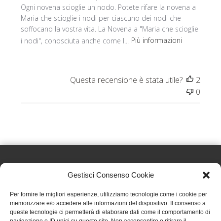
Ogni novena scioglie un nodo. Potete rifare la novena a
Maria che scioglie i nodi per ciascuno dei nodi che
soffocano la vostra vita. La Novena a "Maria che scioglie
i nodi", conosciuta anche come l...
Più informazioni
Questa recensione è stata utile?
2
0
Gestisci Consenso Cookie
Effatà Editrice di Pellegrino Paolo SAS
Per fornire le migliori esperienze, utilizziamo tecnologie come i cookie per
C.F. e P.IVA 09655250018
memorizzare e/o accedere alle informazioni del dispositivo. Il consenso a
queste tecnologie ci permetterà di elaborare dati come il comportamento di
Via Tre Denti, 1 - 10060 Cantalupa (TO)