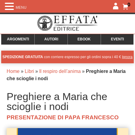
0
MENU
ARGOMENTI
AUTORI
EBOOK
EVENTI
SPEDIZIONE GRATUITA
con corriere espresso per gli ordini sopra i 40 €
Ignora
Home
»
Libri
»
Il respiro dell'anima
»
Preghiere a Maria
che scioglie i nodi
Preghiere a Maria che
scioglie i nodi
PRESENTAZIONE DI PAPA FRANCESCO