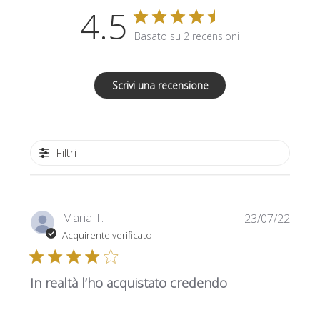
4.5
Basato su 2 recensioni
Scrivi una recensione
Filtri
Data
Maria T.
23/07/22
di
Acquirente verificato
pubbl
In realtà l’ho acquistato credendo