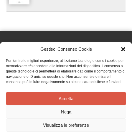
Gestisci Consenso Cookie
Effatà Editrice di Pellegrino Paolo SAS
Per fornire le migliori esperienze, utilizziamo tecnologie come i cookie per
C.F. e P.IVA 09655250018
memorizzare e/o accedere alle informazioni del dispositivo. Il consenso a
queste tecnologie ci permetterà di elaborare dati come il comportamento di
Via Tre Denti, 1 - 10060 Cantalupa (TO)
navigazione o ID unici su questo sito. Non acconsentire o ritirare il
Telefono: (+39) 0121 353452 - Fax: (+39) 0121 353839
consenso può influire negativamente su alcune caratteristiche e funzioni.
info@effata.it
Accetta
Copyright © 2026 •
Effatà Editrice
Nega
PRIVACY POLICY
•
COOKIE POLICY
•
TERMINI E CONDIZIONI
•
SPEDIZIONI
•
AIUTI E
CONTRIBUTI PUBBLICI
•
CREDITS
Visualizza le preferenze