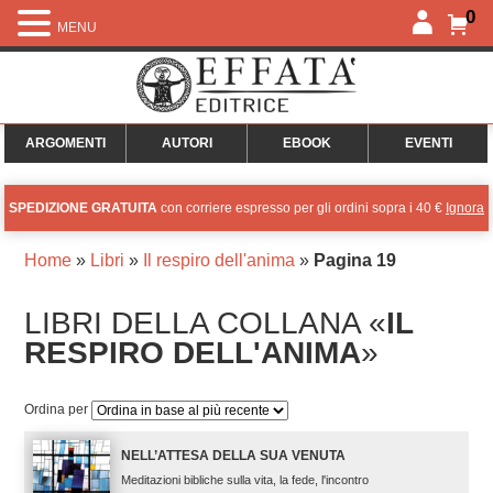
0
MENU
ARGOMENTI
AUTORI
EBOOK
EVENTI
SPEDIZIONE GRATUITA
con corriere espresso per gli ordini sopra i 40 €
Ignora
Home
»
Libri
»
Il respiro dell'anima
»
Pagina 19
LIBRI DELLA COLLANA «
IL
RESPIRO DELL'ANIMA
»
Ordina per
NELL’ATTESA DELLA SUA VENUTA
Meditazioni bibliche sulla vita, la fede, l'incontro