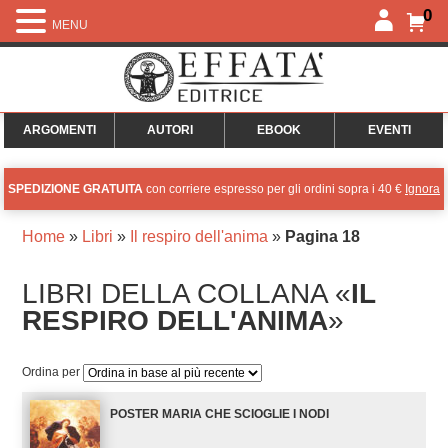
0
MENU
ARGOMENTI
AUTORI
EBOOK
EVENTI
SPEDIZIONE GRATUITA
con corriere espresso per gli ordini sopra i 40 €
Ignora
Home
»
Libri
»
Il respiro dell'anima
»
Pagina 18
LIBRI DELLA COLLANA «
IL
RESPIRO DELL'ANIMA
»
Ordina per
POSTER MARIA CHE SCIOGLIE I NODI