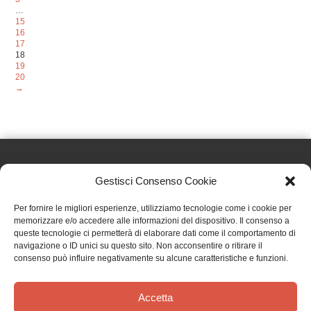
…
15
16
17
18
19
20
→
Gestisci Consenso Cookie
Effatà Editrice di Pellegrino Paolo SAS
Per fornire le migliori esperienze, utilizziamo tecnologie come i cookie per
C.F. e P.IVA 09655250018
memorizzare e/o accedere alle informazioni del dispositivo. Il consenso a
queste tecnologie ci permetterà di elaborare dati come il comportamento di
Via Tre Denti, 1 - 10060 Cantalupa (TO)
navigazione o ID unici su questo sito. Non acconsentire o ritirare il
Telefono: (+39) 0121 353452 - Fax: (+39) 0121 353839
consenso può influire negativamente su alcune caratteristiche e funzioni.
info@effata.it
Accetta