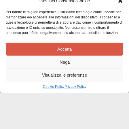
Gestisci Consenso Cookie
Introduzione al mistero nuziale
Per fornire le migliori esperienze, utilizziamo tecnologie come i cookie per
memorizzare e/o accedere alle informazioni del dispositivo. Il consenso a
queste tecnologie ci permetterà di elaborare dati come il comportamento di
navigazione o ID unici su questo sito. Non acconsentire o ritirare il
consenso può influire negativamente su alcune caratteristiche e funzioni.
ET VERBUM CARO FACTUM EST (GV
Accetta
1,14)
Tra Sacra Scrittura e storia della Chiesa.
Nega
Miscellanea in onore dei professori Mons.
Giuseppe Ghiberti e Mons. Renzo Savarino
Visualizza le preferenze
nel LXXV compleanno
Cookie Policy
Privacy Policy
Effatà Editrice di Pellegrino Paolo SAS
C.F. e P.IVA 09655250018