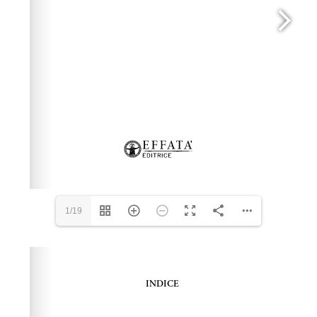
1/19
Please wait while flipbook is loading. For more related
info, FAQs and issues please refer to
dFlip 3D Flipbook
Wordpress Help
documentation.