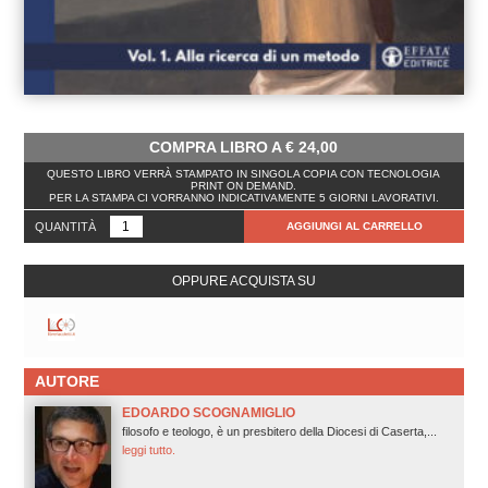
COMPRA LIBRO A
€
24,00
QUESTO LIBRO VERRÀ STAMPATO IN SINGOLA COPIA CON TECNOLOGIA
PRINT ON DEMAND.
PER LA STAMPA CI VORRANNO INDICATIVAMENTE 5 GIORNI LAVORATIVI.
QUANTITÀ
AGGIUNGI AL CARRELLO
OPPURE ACQUISTA SU
AUTORE
EDOARDO SCOGNAMIGLIO
filosofo e teologo, è un presbitero della Diocesi di Caserta,...
leggi tutto.