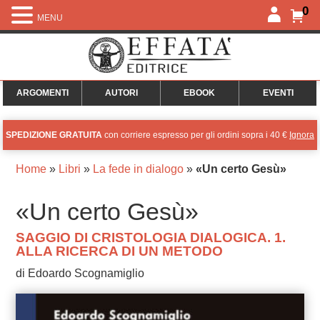
0
MENU
ARGOMENTI
AUTORI
EBOOK
EVENTI
SPEDIZIONE GRATUITA
con corriere espresso per gli ordini sopra i 40 €
Ignora
Home
»
Libri
»
La fede in dialogo
»
«Un certo Gesù»
«Un certo Gesù»
SAGGIO DI CRISTOLOGIA DIALOGICA. 1.
ALLA RICERCA DI UN METODO
di Edoardo Scognamiglio