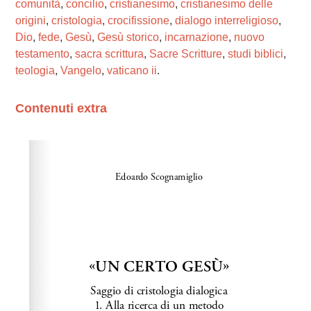
comunità
,
concilio
,
cristianesimo
,
cristianesimo delle
origini
,
cristologia
,
crocifissione
,
dialogo interreligioso
,
Dio
,
fede
,
Gesù
,
Gesù storico
,
incarnazione
,
nuovo
testamento
,
sacra scrittura
,
Sacre Scritture
,
studi biblici
,
teologia
,
Vangelo
,
vaticano ii
.
Contenuti extra
Please wait while flipbook is loading. For more related
info, FAQs and issues please refer to
dFlip 3D Flipbook
Wordpress Help
documentation.