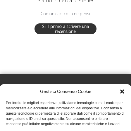
Siamo in cerca di stelle!
Comunicaci cosa ne pensi
Sii il primo a scrivere una
recensione
Gestisci Consenso Cookie
Effatà Editrice di Pellegrino Paolo SAS
Per fornire le migliori esperienze, utilizziamo tecnologie come i cookie per
C.F. e P.IVA 09655250018
memorizzare e/o accedere alle informazioni del dispositivo. Il consenso a
queste tecnologie ci permetterà di elaborare dati come il comportamento di
Via Tre Denti, 1 - 10060 Cantalupa (TO)
navigazione o ID unici su questo sito. Non acconsentire o ritirare il
Telefono: (+39) 0121 353452 - Fax: (+39) 0121 353839
consenso può influire negativamente su alcune caratteristiche e funzioni.
info@effata.it