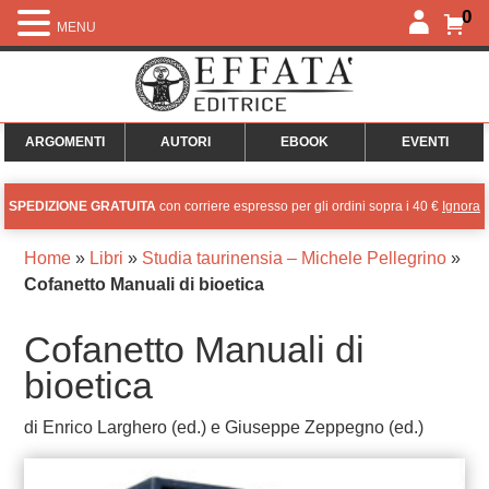
0
MENU
ARGOMENTI
AUTORI
EBOOK
EVENTI
SPEDIZIONE GRATUITA
con corriere espresso per gli ordini sopra i 40 €
Ignora
Home
»
Libri
»
Studia taurinensia – Michele Pellegrino
»
Cofanetto Manuali di bioetica
Cofanetto Manuali di
bioetica
di Enrico Larghero (ed.) e Giuseppe Zeppegno (ed.)