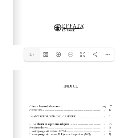
1/7
Please wait while flipbook is loading. For more related
info, FAQs and issues please refer to
dFlip 3D Flipbook
Wordpress Help
documentation.