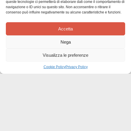
Siamo in cerca di stelle!
queste tecnologie ci permetterà di elaborare dati come il comportamento di
navigazione o ID unici su questo sito. Non acconsentire o ritirare il
consenso può influire negativamente su alcune caratteristiche e funzioni.
Comunicaci cosa ne pensi
Sii il primo a scrivere una
Accetta
recensione
Nega
Visualizza le preferenze
Cookie Policy
Privacy Policy
Effatà Editrice di Pellegrino Paolo SAS
C.F. e P.IVA 09655250018
Via Tre Denti, 1 - 10060 Cantalupa (TO)
Telefono: (+39) 0121 353452 - Fax: (+39) 0121 353839
info@effata.it