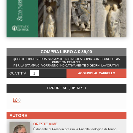
COMPRA LIBRO A
€
39,00
QUESTO LIBRO VERRÀ STAMPATO IN SINGOLA COPIA CON TECNOLOGIA
PRINT ON DEMAND.
PER LA STAMPA CI VORRANNO INDICATIVAMENTE 5 GIORNI LAVORATIVI.
QUANTITÀ
AGGIUNGI AL CARRELLO
OPPURE ACQUISTA SU
AUTORE
ORESTE AIME
È docente di Filosofia presso la Facoltà teologica di Torino....