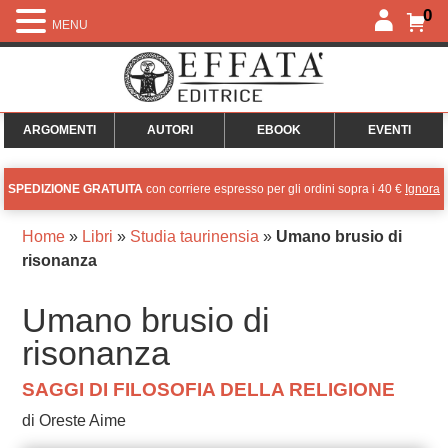
0
MENU
ARGOMENTI
AUTORI
EBOOK
EVENTI
SPEDIZIONE GRATUITA
con corriere espresso per gli ordini sopra i 40 €
Ignora
Home
»
Libri
»
Studia taurinensia
»
Umano brusio di
risonanza
Umano brusio di
risonanza
SAGGI DI FILOSOFIA DELLA RELIGIONE
di Oreste Aime