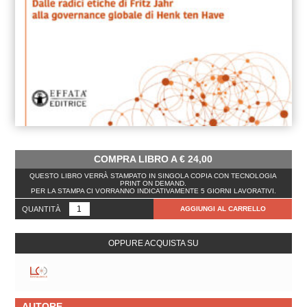
COMPRA LIBRO A
€
24,00
QUESTO LIBRO VERRÀ STAMPATO IN SINGOLA COPIA CON TECNOLOGIA
PRINT ON DEMAND.
PER LA STAMPA CI VORRANNO INDICATIVAMENTE 5 GIORNI LAVORATIVI.
QUANTITÀ
AGGIUNGI AL CARRELLO
OPPURE ACQUISTA SU
AUTORE