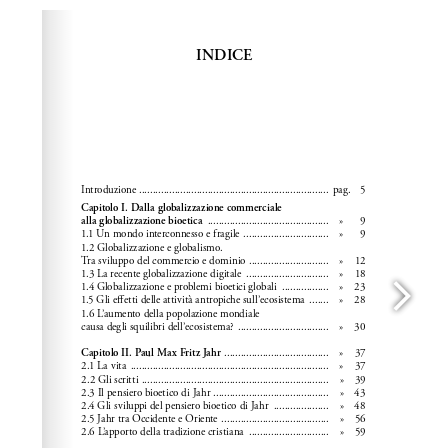
Please wait while flipbook is loading. For more related
info, FAQs and issues please refer to
dFlip 3D Flipbook
Wordpress Help
documentation.