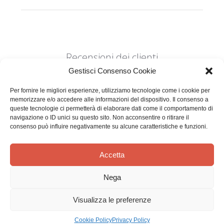
Recensioni dei clienti
Gestisci Consenso Cookie
Per fornire le migliori esperienze, utilizziamo tecnologie come i cookie per
memorizzare e/o accedere alle informazioni del dispositivo. Il consenso a
queste tecnologie ci permetterà di elaborare dati come il comportamento di
navigazione o ID unici su questo sito. Non acconsentire o ritirare il
consenso può influire negativamente su alcune caratteristiche e funzioni.
Siamo in cerca di stelle!
Comunicaci cosa ne pensi
Accetta
Sii il primo a scrivere una
Nega
recensione
Visualizza le preferenze
Cookie Policy
Privacy Policy