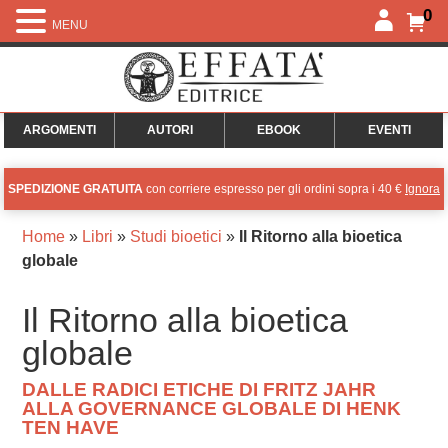
0
MENU
ARGOMENTI
AUTORI
EBOOK
EVENTI
SPEDIZIONE GRATUITA
con corriere espresso per gli ordini sopra i 40 €
Ignora
Home
»
Libri
»
Studi bioetici
»
Il Ritorno alla bioetica
globale
Il Ritorno alla bioetica
globale
DALLE RADICI ETICHE DI FRITZ JAHR
ALLA GOVERNANCE GLOBALE DI HENK
TEN HAVE