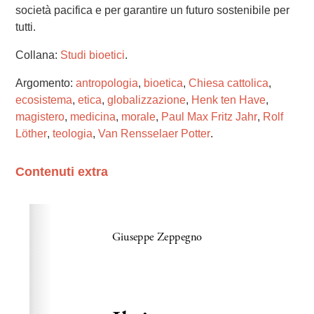
società pacifica e per garantire un futuro sostenibile per
tutti.
Collana:
Studi bioetici
.
Argomento:
antropologia
,
bioetica
,
Chiesa cattolica
,
ecosistema
,
etica
,
globalizzazione
,
Henk ten Have
,
magistero
,
medicina
,
morale
,
Paul Max Fritz Jahr
,
Rolf
Löther
,
teologia
,
Van Rensselaer Potter
.
Contenuti extra
Please wait while flipbook is loading. For more related
info, FAQs and issues please refer to
dFlip 3D Flipbook
Wordpress Help
documentation.