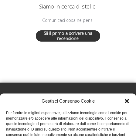
Siamo in cerca di stelle!
Comunicaci cosa ne pensi
Sii il primo a scrivere una
recensione
Gestisci Consenso Cookie
Effatà Editrice di Pellegrino Paolo SAS
Per fornire le migliori esperienze, utilizziamo tecnologie come i cookie per
C.F. e P.IVA 09655250018
memorizzare e/o accedere alle informazioni del dispositivo. Il consenso a
queste tecnologie ci permetterà di elaborare dati come il comportamento di
Via Tre Denti, 1 - 10060 Cantalupa (TO)
navigazione o ID unici su questo sito. Non acconsentire o ritirare il
Telefono: (+39) 0121 353452 - Fax: (+39) 0121 353839
consenso può influire negativamente su alcune caratteristiche e funzioni.