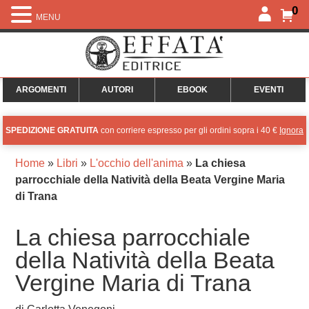
0
MENU
ARGOMENTI
AUTORI
EBOOK
EVENTI
SPEDIZIONE GRATUITA
con corriere espresso per gli ordini sopra i 40 €
Ignora
Home
»
Libri
»
L'occhio dell'anima
»
La chiesa
parrocchiale della Natività della Beata Vergine Maria
di Trana
La chiesa parrocchiale
della Natività della Beata
Vergine Maria di Trana