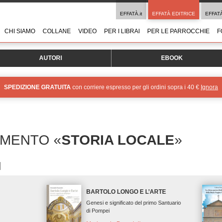
EFFATÀ.it
EFFATÀ EDITRICE
EFFAT
CHI SIAMO
COLLANE
VIDEO
PER I LIBRAI
PER LE PARROCCHIE
F
AUTORI
EBOOK
SPEDIZIONE GRATUITA
con corriere espresso per gli ordini sopra i 40 €
Ignora
OMENTO «
STORIA LOCALE
»
BARTOLO LONGO E L’ARTE
Genesi e significato del primo Santuario
di Pompei