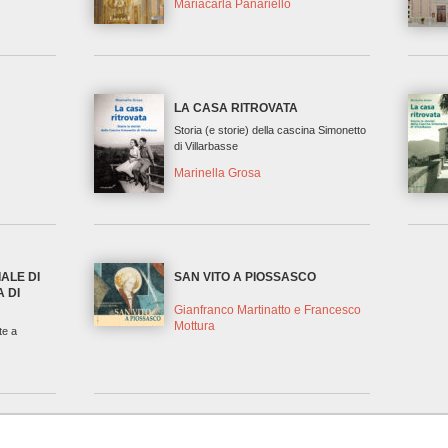
Mariacarla Panariello
LA CASA RITROVATA
Storia (e storie) della cascina Simonetto
di Villarbasse
Marinella Grosa
ALE DI
SAN VITO A PIOSSASCO
 DI
Gianfranco Martinatto e Francesco
Mottura
te a