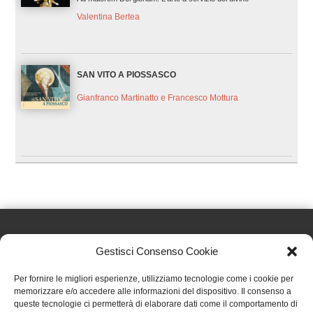
Valentina Bertea
SAN VITO A PIOSSASCO
Gianfranco Martinatto e Francesco Mottura
Gestisci Consenso Cookie
Effatà Editrice di Pellegrino Paolo SAS
Per fornire le migliori esperienze, utilizziamo tecnologie come i cookie per
C.F. e P.IVA 09655250018
memorizzare e/o accedere alle informazioni del dispositivo. Il consenso a
queste tecnologie ci permetterà di elaborare dati come il comportamento di
Via Tre Denti, 1 - 10060 Cantalupa (TO)