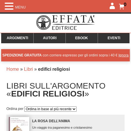
0
MENU
ARGOMENTI
AUTORI
EBOOK
EVENTI
SPEDIZIONE GRATUITA
con corriere espresso per gli ordini sopra i 40 €
Ignora
Home
»
Libri
»
edifici religiosi
LIBRI SULL'ARGOMENTO
«
EDIFICI RELIGIOSI
»
Ordina per
LA ROSA DELL’ANIMA
Un viaggio tra paganesimo e cristianesimo