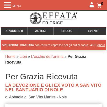
0
MENU
ARGOMENTI
AUTORI
EBOOK
EVENTI
SPEDIZIONE GRATUITA
con corriere espresso per gli ordini sopra i 40 €
Ignora
Home
»
Libri
»
L'occhio dell'anima
»
Per Grazia
Ricevuta
Per Grazia Ricevuta
LA DEVOZIONE E GLI EX VOTO A SAN VITO
NEL SANTUARIO DI NOLE
di Abbadia di San Vito Martire - Nole