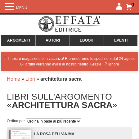
0
MENU
ARGOMENTI
AUTORI
EBOOK
EVENTI
Il nostro magazzino è in vacanza! Riprenderemo le spedizioni dal 24 agosto.
Gli ordini verranno evasi al nostro rientro. Grazie!
Ignora
Home
»
Libri
»
architettura sacra
LIBRI SULL'ARGOMENTO
«
ARCHITETTURA SACRA
»
Ordina per
LA ROSA DELL’ANIMA