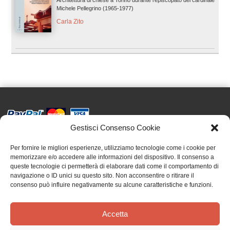
Michele Pellegrino (1965-1977)
Carla Zito
Gestisci Consenso Cookie
Effatà Editrice di Pellegrino Paolo SAS
C.F. e P.IVA 09655250018
Per fornire le migliori esperienze, utilizziamo tecnologie come i cookie per
memorizzare e/o accedere alle informazioni del dispositivo. Il consenso a
Via Tre Denti, 1 - 10060 Cantalupa (TO)
queste tecnologie ci permetterà di elaborare dati come il comportamento di
Telefono: (+39) 0121 353452 - Fax: (+39) 0121 353839
navigazione o ID unici su questo sito. Non acconsentire o ritirare il
info@effata.it
consenso può influire negativamente su alcune caratteristiche e funzioni.
Accetta
Copyright © 2026 •
Effatà Editrice