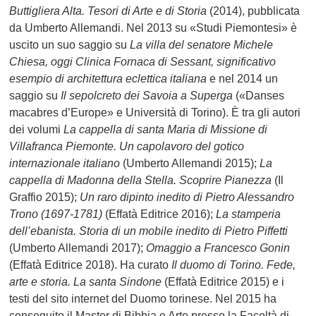
Buttigliera Alta. Tesori di Arte e di Storia
(2014), pubblicata
da Umberto Allemandi. Nel 2013 su «Studi Piemontesi» è
uscito un suo saggio su
La villa del senatore Michele
Chiesa, oggi Clinica Fornaca di Sessant, significativo
esempio di architettura eclettica italiana
e nel 2014 un
saggio su
Il sepolcreto dei Savoia a Superga
(«Danses
macabres d’Europe» e Università di Torino). È tra gli autori
dei volumi
La cappella di santa Maria di Missione di
Villafranca Piemonte. Un capolavoro del gotico
internazionale italiano
(Umberto Allemandi 2015);
La
cappella di Madonna della Stella. Scoprire Pianezza
(Il
Graffio 2015);
Un raro dipinto inedito di Pietro Alessandro
Trono (1697-1781)
(Effatà Editrice 2016);
La stamperia
dell’ebanista. Storia di un mobile inedito di Pietro Piffetti
(Umberto Allemandi 2017);
Omaggio a Francesco Gonin
(Effatà Editrice 2018). Ha curato
Il duomo di Torino. Fede,
arte e storia. La santa Sindone
(Effatà Editrice 2015) e i
testi del sito internet del Duomo torinese. Nel 2015 ha
conseguito il Master di Bibbia e Arte presso la Facoltà di