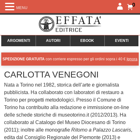
0
MENU
ARGOMENTI
AUTORI
EBOOK
EVENTI
SPEDIZIONE GRATUITA
con corriere espresso per gli ordini sopra i 40 €
Ignora
CARLOTTA VENEGONI
Nata a Torino nel 1982, storica dell’arte e giornalista
pubblicista. Ha collaborato con laboratori di restauro a
Torino per progetti metodologici. Presso il Comune di
Torino ha contribuito alla redazione e immissione on-line
delle schede storiche di museotorino.it (2012/2013). Ha
collaborato al Catalogo del Museo Diocesano di Torino
(2011); inoltre alle monografie
Ritorno a Palazzo Lascaris
,
edita dal Consiglio Regionale del Piemonte (2013) e