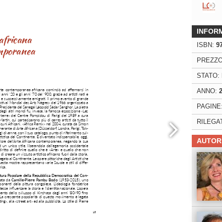
ng. For more related info, FAQs and issues please
ss Help
documentation.
INFOR
ISBN:
9
PREZZO
STATO:
ANNO:
PAGINE
RILEGA
AUTOR