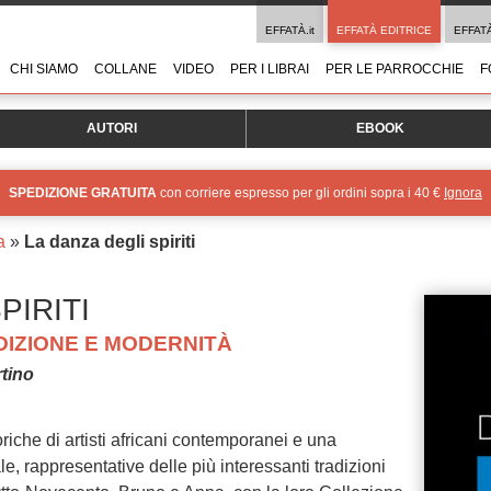
EFFATÀ.it
EFFATÀ EDITRICE
EFFAT
CHI SIAMO
COLLANE
VIDEO
PER I LIBRAI
PER LE PARROCCHIE
F
AUTORI
EBOOK
SPEDIZIONE GRATUITA
con corriere espresso per gli ordini sopra i 40 €
Ignora
a
»
La danza degli spiriti
PIRITI
DIZIONE E MODERNITÀ
tino
oriche di artisti africani contemporanei e una
le, rappresentative delle più interessanti tradizioni