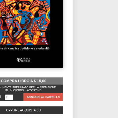
COMPRA LIBRO A
€
15,00
LMENTE PREPARATO PER LA SPEDIZIONE
IN UN GIORNO LAVORATIVO
À
AGGIUNGI AL CARRELLO
OPPURE ACQUISTA SU