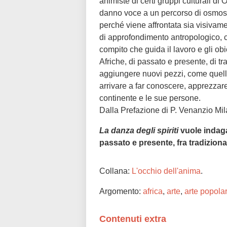
animiste di certi gruppi culturali d
danno voce a un percorso di osmosi 
perché viene affrontata sia visivame
di approfondimento antropologico, c
compito che guida il lavoro e gli ob
Afriche, di passato e presente, di
aggiungere nuovi pezzi, come quel
arrivare a far conoscere, apprezzare
continente e le sue persone.
Dalla Prefazione di P. Venanzio Mil
La danza degli spiriti
vuole indaga
passato e presente, fra tradizion
Collana:
L'occhio dell'anima
.
Argomento:
africa
,
arte
,
arte popola
Contenuti extra