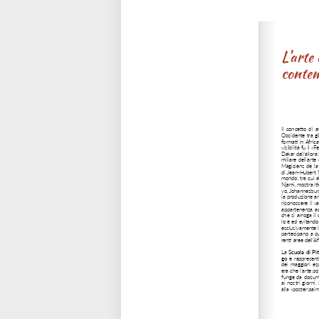
Please wait while flipbook is loadi
refer to
dFlip 3D Flipbook Wordpre