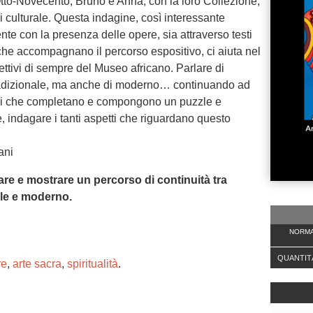
i Otto-Novecento, Bruno e Anna, con la loro Collezione,
culturale. Questa indagine, così interessante
nte con la presenza delle opere, sia attraverso testi
he accompagnano il percorso espositivo, ci aiuta nel
iettivi di sempre del Museo africano. Parlare di
 tradizionale, ma anche di moderno… continuando ad
li che completano e compongono un puzzle e
, indagare i tanti aspetti che riguardano questo
ani
re e mostrare un percorso di continuità tra
ale e moderno.
NORMA
QUANTIT
re
,
arte sacra
,
spiritualità
.