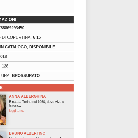
MAZIONI
788869293450
 DI COPERTINA:
€ 15
IN CATALOGO, DISPONIBILE
2018
:
128
TURA:
BROSSURATO
E
ANNA ALBERGHINA
È nata a Torino nel 1960, dove vive e
lavora...
leggi tutto.
BRUNO ALBERTINO