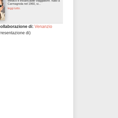
Medico e instancabile viaggiatore. Nato a
Carmagnola nel 1960, si...
leggi tutto.
collaborazione di:
Venanzio
resentazione di)