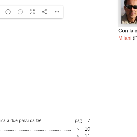
ng. For more related info, FAQs and issues please
Con la 
ss Help
documentation.
MIlani
(P