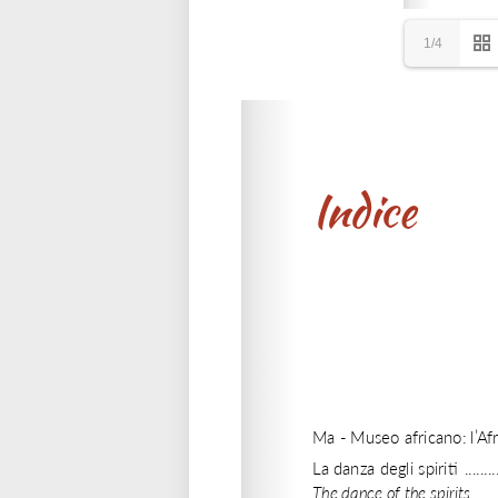
1/4
Please wait while flipbook is loadi
refer to
dFlip 3D Flipbook Wordpre