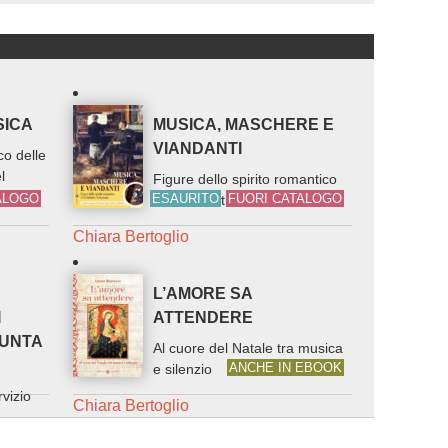
SICA
MUSICA, MASCHERE E
VIANDANTI
co delle
l
Figure dello spirito romantico
ALOGO
ESAURITO
FUORI CATALOGO
in Schubert e Schumann
Chiara Bertoglio
L’AMORE SA
I
ATTENDERE
SUNTA
Al cuore del Natale tra musica
ANCHE IN EBOOK
e silenzio
vizio
Chiara Bertoglio