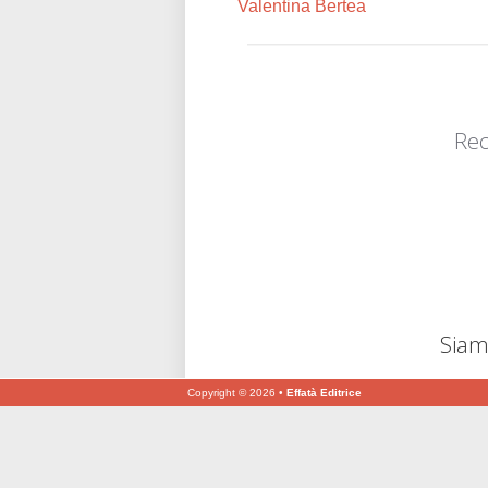
Valentina Bertea
Rec
Siamo
Comu
Copyright © 2026 •
Effatà Editrice
Sii