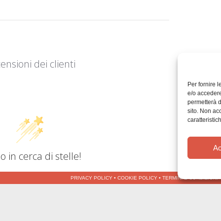
ensioni dei clienti
Per fornire 
e/o accedere
permetterà d
sito. Non ac
caratteristic
Ac
 in cerca di stelle!
nicaci cosa ne pensi
PRIVACY POLICY
•
COOKIE POLICY
•
TERMINI E CONDIZIONI
 il primo a scrivere una
recensione