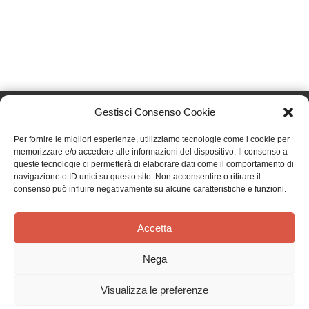
Gestisci Consenso Cookie
Per fornire le migliori esperienze, utilizziamo tecnologie come i cookie per
memorizzare e/o accedere alle informazioni del dispositivo. Il consenso a
Effatà Editrice di Pellegrino Paolo SAS
queste tecnologie ci permetterà di elaborare dati come il comportamento di
C.F. e P.IVA 09655250018
navigazione o ID unici su questo sito. Non acconsentire o ritirare il
Via Tre Denti, 1 - 10060 Cantalupa (TO)
consenso può influire negativamente su alcune caratteristiche e funzioni.
Telefono: (+39) 0121 353452 - Fax: (+39) 0121 353839
info@effata.it
Accetta
Nega
Copyright © 2026 •
Effatà Editrice
Visualizza le preferenze
PRIVACY POLICY
•
COOKIE POLICY
•
TERMINI E CONDIZIONI
•
SPEDIZIONI
•
AIUTI E
CONTRIBUTI PUBBLICI
•
CREDITS