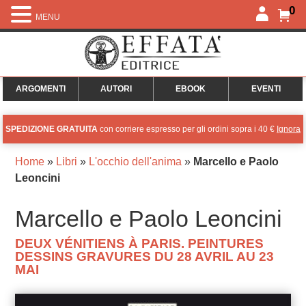
0
MENU
ARGOMENTI
AUTORI
EBOOK
EVENTI
SPEDIZIONE GRATUITA
con corriere espresso per gli ordini sopra i 40 €
Ignora
Home
»
Libri
»
L'occhio dell'anima
»
Marcello e Paolo
Leoncini
Marcello e Paolo Leoncini
DEUX VÉNITIENS À PARIS. PEINTURES
DESSINS GRAVURES DU 28 AVRIL AU 23
MAI