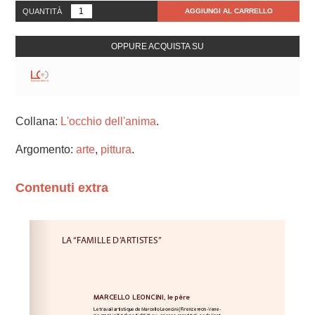
QUANTITÀ
AGGIUNGI AL CARRELLO
OPPURE ACQUISTA SU
Collana:
L'occhio dell'anima
.
Argomento:
arte
,
pittura
.
Contenuti extra
Please wait while flipbook is loading. For more related
info, FAQs and issues please refer to
dFlip 3D Flipbook
Wordpress Help
documentation.