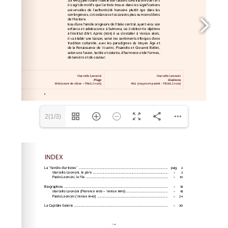
2(1/3)
Please wait while flipbook is loading. For more related
info, FAQs and issues please refer to
dFlip 3D Flipbook
Wordpress Help
documentation.