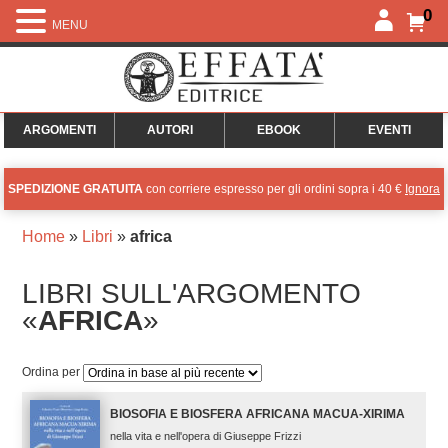
0
MENU
ARGOMENTI
AUTORI
EBOOK
EVENTI
SPEDIZIONE GRATUITA
con corriere espresso per gli ordini sopra i 40 €
Ignora
Home
»
Libri
»
africa
LIBRI SULL'ARGOMENTO
«
AFRICA
»
Ordina per
BIOSOFIA E BIOSFERA AFRICANA MACUA-XIRIMA
nella vita e nell'opera di Giuseppe Frizzi