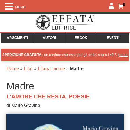
0
MENU
ARGOMENTI
AUTORI
EBOOK
EVENTI
SPEDIZIONE GRATUITA
con corriere espresso per gli ordini sopra i 40 €
Ignora
Home
»
Libri
»
Libera-mente
»
Madre
Madre
L'AMORE CHE RESTA. POESIE
di Mario Gravina