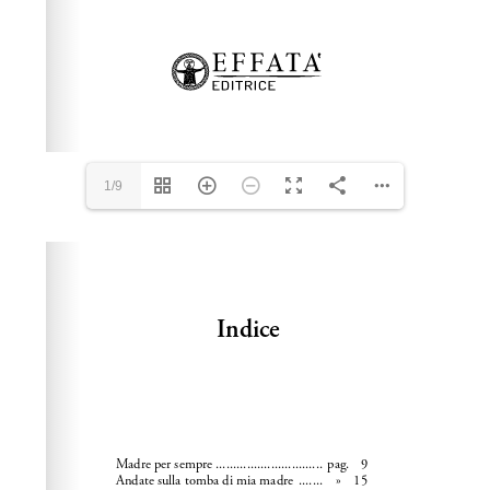
1/9
Please wait while flipbook is loading. For more related
info, FAQs and issues please refer to
dFlip 3D Flipbook
Wordpress Help
documentation.