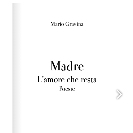
Please wait while flipbook is loading. For more related
info, FAQs and issues please refer to
dFlip 3D Flipbook
Wordpress Help
documentation.