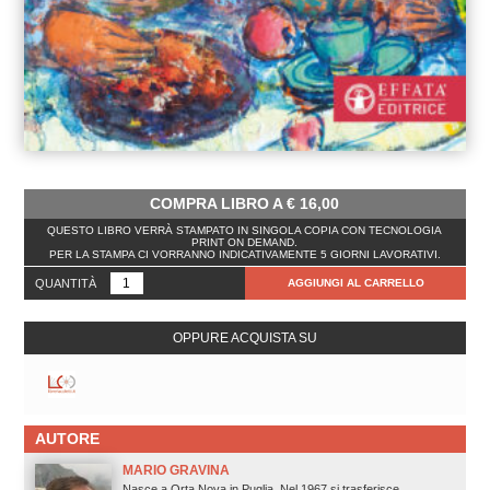
COMPRA LIBRO A
€
16,00
QUESTO LIBRO VERRÀ STAMPATO IN SINGOLA COPIA CON TECNOLOGIA
PRINT ON DEMAND.
PER LA STAMPA CI VORRANNO INDICATIVAMENTE 5 GIORNI LAVORATIVI.
QUANTITÀ
AGGIUNGI AL CARRELLO
OPPURE ACQUISTA SU
AUTORE
MARIO GRAVINA
Nasce a Orta Nova in Puglia. Nel 1967 si trasferisce...