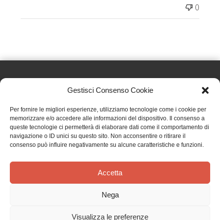
0
Gestisci Consenso Cookie
Effatà Editrice di Pellegrino Paolo SAS
Per fornire le migliori esperienze, utilizziamo tecnologie come i cookie per
C.F. e P.IVA 09655250018
memorizzare e/o accedere alle informazioni del dispositivo. Il consenso a
queste tecnologie ci permetterà di elaborare dati come il comportamento di
Via Tre Denti, 1 - 10060 Cantalupa (TO)
navigazione o ID unici su questo sito. Non acconsentire o ritirare il
Telefono: (+39) 0121 353452 - Fax: (+39) 0121 353839
consenso può influire negativamente su alcune caratteristiche e funzioni.
info@effata.it
Accetta
Copyright © 2026 •
Effatà Editrice
Nega
PRIVACY POLICY
•
COOKIE POLICY
•
TERMINI E CONDIZIONI
•
SPEDIZIONI
•
AIUTI E
CONTRIBUTI PUBBLICI
•
CREDITS
Visualizza le preferenze