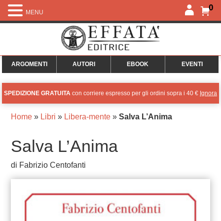
0
MENU
ARGOMENTI
AUTORI
EBOOK
EVENTI
SPEDIZIONE GRATUITA
con corriere espresso per gli ordini sopra i 40 €
Ignora
Home
»
Libri
»
Libera-mente
»
Salva L’Anima
Salva L’Anima
di Fabrizio Centofanti