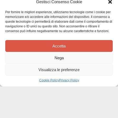
Gestisci Consenso Cookie
Per fornire le migliori esperienze, utilizziamo tecnologie come i cookie per
UN SOGNO, UNA VITA
memorizzare e/o accedere alle informazioni del dispositivo. Il consenso a
Premio Letterario Inner Wheel 2004
queste tecnologie ci permetterà di elaborare dati come il comportamento di
Titti Baima Bollone (ed.)
navigazione o ID unici su questo sito. Non acconsentire o ritirare il
consenso può influire negativamente su alcune caratteristiche e funzioni.
FUORI CATALOGO
Accetta
LAMPI
Nega
Carla Gariglio
Visualizza le preferenze
FUORI CATALOGO
Cookie Policy
Privacy Policy
ADIEU VOL. 1
Monica Sacchi
FUORI CATALOGO