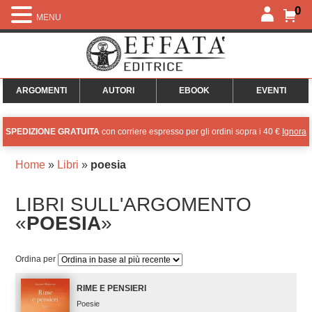
0
MENU
ARGOMENTI
AUTORI
EBOOK
EVENTI
SPEDIZIONE GRATUITA
con corriere espresso per gli ordini sopra i 40 €
Ignora
Home
»
Libri
»
poesia
LIBRI SULL'ARGOMENTO
«
POESIA
»
Ordina per
RIME E PENSIERI
Poesie