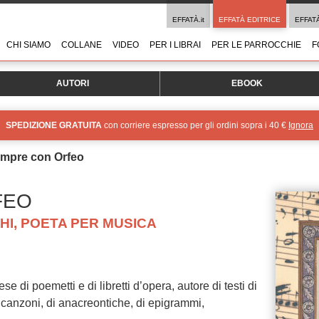
EFFATÀ.it
EFFATÀ EDITRICE
EFFAT
CHI SIAMO
COLLANE
VIDEO
PER I LIBRAI
PER LE PARROCCHIE
F
AUTORI
EBOOK
SPEDIZIONE GRATUITA
con corriere espresso per gli ordini sopra i 40 €
Ignora
mpre con Orfeo
FEO
CHI, POETA PER MUSICA
se di poemetti e di libretti d’opera, autore di testi di
i canzoni, di anacreontiche, di epigrammi,