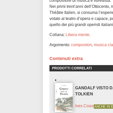
compositore di musica e librettista.
Nei primi trent’anni dell’Ottocento,
Théâtre Italien, si consuma l’esperi
votato al teatro d’opera e capace, pur
quello dei più grandi operisti italia
Collana:
Libera-mente
.
Argomento:
compositori
,
musica cla
Contenuti extra
PRODOTTI CORRELATI
GANDALF VISTO D
TOLKIEN
Ives Coassolo
ANCHE IN 