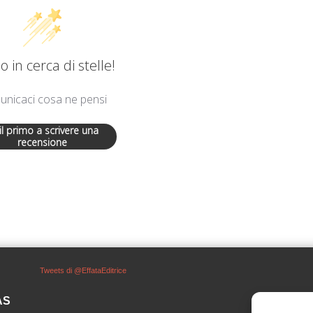
 in cerca di stelle!
nicaci cosa ne pensi
 il primo a scrivere una
recensione
Tweets di @EffataEditrice
SAS