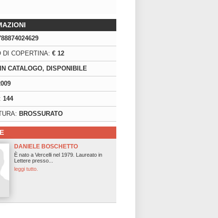
MAZIONI
788874024629
 DI COPERTINA:
€ 12
IN CATALOGO, DISPONIBILE
2009
:
144
TURA:
BROSSURATO
E
DANIELE BOSCHETTO
È nato a Vercelli nel 1979. Laureato in
Lettere presso...
leggi tutto.