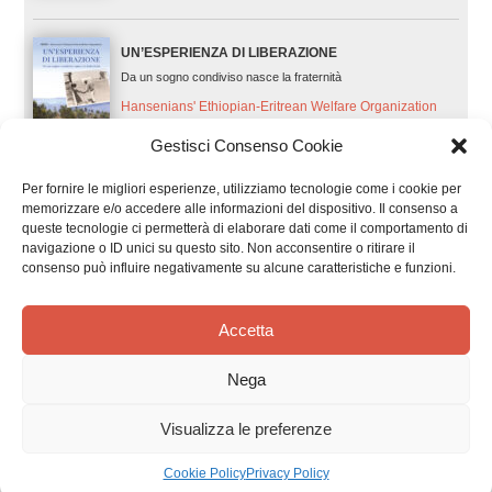
UN’ESPERIENZA DI LIBERAZIONE
Da un sogno condiviso nasce la fraternità
Hansenians' Ethiopian-Eritrean Welfare Organization
HEWO
Gestisci Consenso Cookie
Per fornire le migliori esperienze, utilizziamo tecnologie come i cookie per
memorizzare e/o accedere alle informazioni del dispositivo. Il consenso a
DOVE LO SPIRITO SOFFIA FORTE
queste tecnologie ci permetterà di elaborare dati come il comportamento di
Casalpina di Mompellato racconta
navigazione o ID unici su questo sito. Non acconsentire o ritirare il
Azione Cattolica di Torino
consenso può influire negativamente su alcune caratteristiche e funzioni.
Accetta
IL MESSIA ALLE PORTE DI ROMA
Nega
Jean-Pierre Sonnet
Visualizza le preferenze
Cookie Policy
Privacy Policy