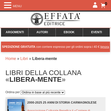
0
MENU
ARGOMENTI
AUTORI
EBOOK
EVENTI
SPEDIZIONE GRATUITA
con corriere espresso per gli ordini sopra i 40 €
Ignora
Home
»
Libri
»
Libera-mente
LIBRI DELLA COLLANA
«
LIBERA-MENTE
»
Ordina per
2000-2025 25 ANNI DI STORIA CARMAGNOLESE
Associazione Culturale Benefica il «Corriere di