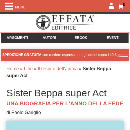
0
MENU
ARGOMENTI
AUTORI
EBOOK
EVENTI
SPEDIZIONE GRATUITA
con corriere espresso per gli ordini sopra i 40 €
Ignora
Home
»
Libri
»
Il respiro dell'anima
»
Sister Beppa
super Act
Sister Beppa super Act
UNA BIOGRAFIA PER L'ANNO DELLA FEDE
di Paolo Gariglio