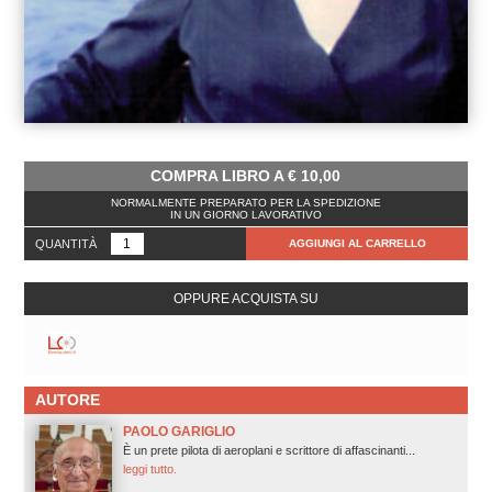
COMPRA LIBRO A
€
10,00
NORMALMENTE PREPARATO PER LA SPEDIZIONE
IN UN GIORNO LAVORATIVO
QUANTITÀ
AGGIUNGI AL CARRELLO
OPPURE ACQUISTA SU
AUTORE
PAOLO GARIGLIO
È un prete pilota di aeroplani e scrittore di affascinanti...
leggi tutto.