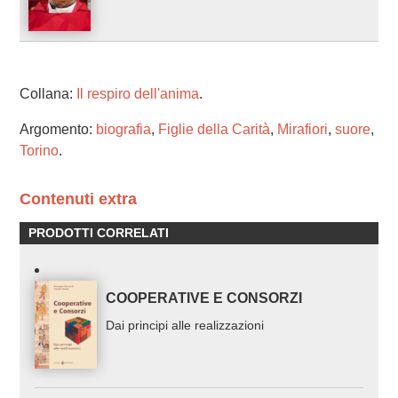
Collana:
Il respiro dell'anima
.
Argomento:
biografia
,
Figlie della Carità
,
Mirafiori
,
suore
,
Torino
.
Contenuti extra
PRODOTTI CORRELATI
COOPERATIVE E CONSORZI
Dai principi alle realizzazioni