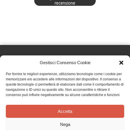
recensione
Gestisci Consenso Cookie
Effatà Editrice di Pellegrino Paolo SAS
Per fornire le migliori esperienze, utilizziamo tecnologie come i cookie per
C.F. e P.IVA 09655250018
memorizzare e/o accedere alle informazioni del dispositivo. Il consenso a
queste tecnologie ci permetterà di elaborare dati come il comportamento di
Via Tre Denti, 1 - 10060 Cantalupa (TO)
navigazione o ID unici su questo sito. Non acconsentire o ritirare il
Telefono: (+39) 0121 353452 - Fax: (+39) 0121 353839
consenso può influire negativamente su alcune caratteristiche e funzioni.
info@effata.it
Accetta
Copyright © 2026 •
Effatà Editrice
Nega
PRIVACY POLICY
•
COOKIE POLICY
•
TERMINI E CONDIZIONI
•
SPEDIZIONI
•
AIUTI E