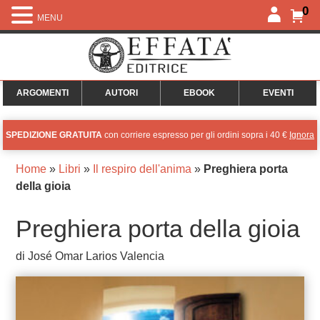
0
MENU
ARGOMENTI
AUTORI
EBOOK
EVENTI
SPEDIZIONE GRATUITA
con corriere espresso per gli ordini sopra i 40 €
Ignora
Home
»
Libri
»
Il respiro dell'anima
»
Preghiera porta
della gioia
Preghiera porta della gioia
di José Omar Larios Valencia