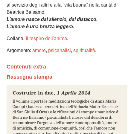
al servizio degli altri e alla “vita buona” nella carità di
Beatrice Balsamo.
L’amore nasce dal silenzio, dal distacco.
L’amore è una brezza leggera.
Collana:
Il respiro dell'anima
.
Argomento:
amore
,
psicanalisi
,
spiritualità
.
Contenuti extra
Rassegna stampa
Costruire in due
,
1 Aprile 2014
Il volume riporta le meditazioni teologiche di Anna Maria
Canopi (badessa benedettina dell’Abbazia Mater Ecclesiae
di San Giulio d’Orta) e le riflessioni di stampo umanistico di
Beatrice Balsamo (psicanalista), mosse dal desiderio di
«comunicare l’urgenza dell’amore come sponsalità, amore
di amicizia, di comunione-comunità, così che l’amore non
venga equivocato, banalizzato, tradito, ma circoli tra noi…