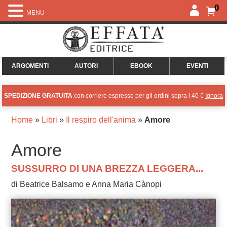
0
MENU
ARGOMENTI
AUTORI
EBOOK
EVENTI
SPEDIZIONE GRATUITA
con corriere espresso per gli ordini sopra i 40 €
Ignora
Home
»
Libri
»
Il respiro dell'anima
»
Amore
Amore
SUSSURRO DI UNA BREZZA LEGGERA...
di Beatrice Balsamo e Anna Maria Cànopi