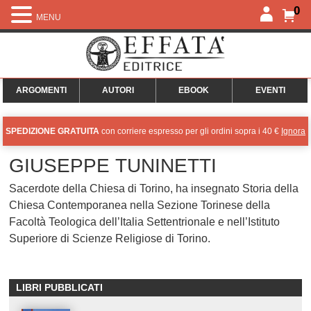
0
MENU
ARGOMENTI
AUTORI
EBOOK
EVENTI
SPEDIZIONE GRATUITA
con corriere espresso per gli ordini sopra i 40 €
Ignora
GIUSEPPE TUNINETTI
Sacerdote della Chiesa di Torino, ha insegnato Storia della
Chiesa Contemporanea nella Sezione Torinese della
Facoltà Teologica dell’Italia Settentrionale e nell’Istituto
Superiore di Scienze Religiose di Torino.
LIBRI PUBBLICATI