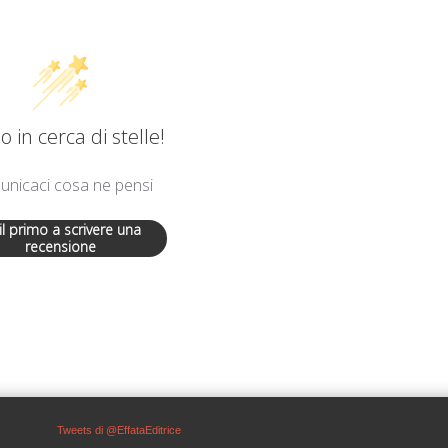
 in cerca di stelle!
nicaci cosa ne pensi
 il primo a scrivere una
recensione
Tweets di @EffataEditrice