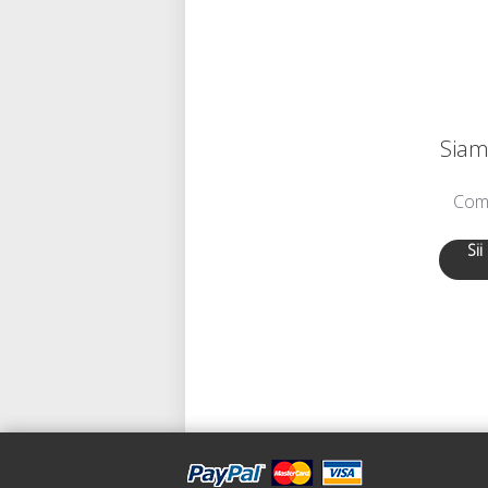
Siamo
Comu
Sii