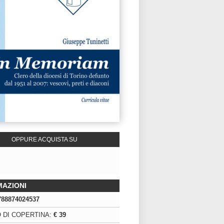
OPPURE ACQUISTA SU
MAZIONI
788874024537
 DI COPERTINA:
€ 39