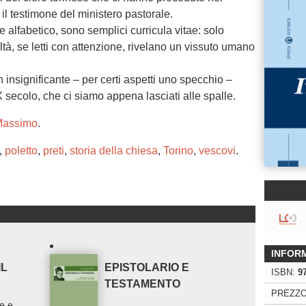
l testimone del ministero pastorale.
ine alfabetico, sono semplici curricula vitae: solo
tà, se letti con attenzione, rivelano un vissuto umano
on insignificante – per certi aspetti uno specchio –
X secolo, che ci siamo appena lasciati alle spalle.
 Massimo
.
,
poletto
,
preti
,
storia della chiesa
,
Torino
,
vescovi
.
INFOR
IL
EPISTOLARIO E
ISBN:
9
TESTAMENTO
PREZZO
e e