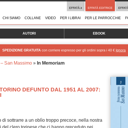
EFFATÀ.it
EFFATÀ EDITRICE
EFFAT
CHI SIAMO
COLLANE
VIDEO
PER I LIBRAI
PER LE PARROCCHIE
F
AUTORI
EBOOK
SPEDIZIONE GRATUITA
con corriere espresso per gli ordini sopra i 40 €
Ignora
a – San Massimo
»
In Memoriam
 TORINO DEFUNTO DAL 1951 AL 2007:
I
 di sottrarre a un oblìo troppo precoce, nella nostra
ni del clero torinese che ci hanno preceduto nei