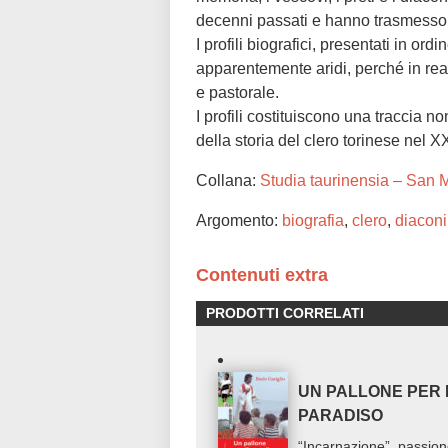
decenni passati e hanno trasmesso i
I profili biografici, presentati in ord
apparentemente aridi, perché in real
e pastorale.
I profili costituiscono una traccia n
della storia del clero torinese nel X
Collana:
Studia taurinensia – San
Argomento:
biografia
,
clero
,
diaconi
Contenuti extra
PRODOTTI CORRELATI
UN PALLONE PER 
PARADISO
“Incarnazione”, passion