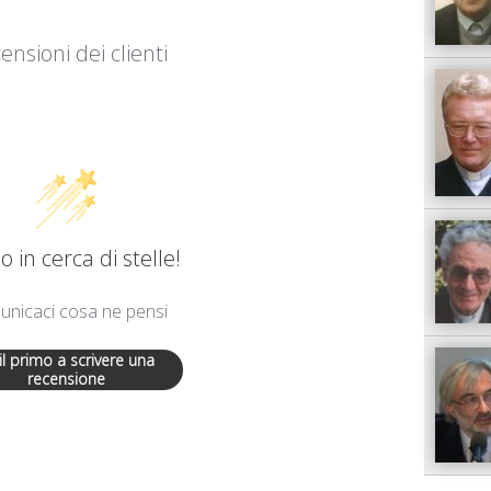
ensioni dei clienti
 in cerca di stelle!
nicaci cosa ne pensi
 il primo a scrivere una
recensione