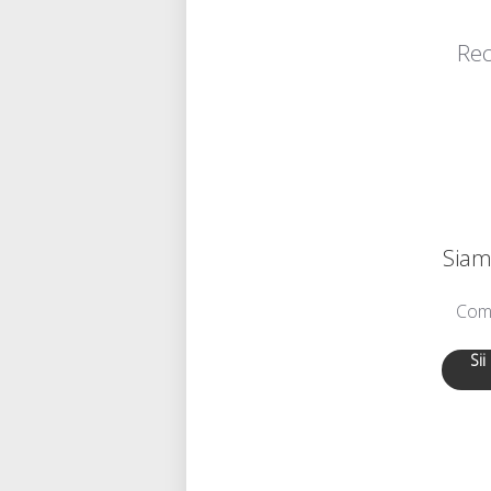
Rec
Siamo
Comu
Sii