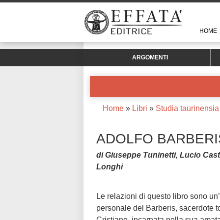
HOME
ARGOMENTI
Home
»
Libri
»
Studia taurinensi
ADOLFO BARBERI
di Giuseppe Tuninetti, Lucio Cas
Longhi
Le relazioni di questo libro sono u
personale del Barberis, sacerdote t
Cristiano, incarnata nella sua amata