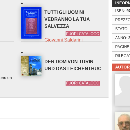
INFOR
ISBN:
9
TUTTI GLI UOMINI
VEDRANNO LA TUA
PREZZO
SALVEZZA
STATO:
FUORI CATALOGO
ANNO:
Giovanni Saldarini
PAGINE
RILEGA
DER DOM VON TURIN
AUTOR
UND DAS LEICHENTHUC
ions on
FUORI CATALOGO