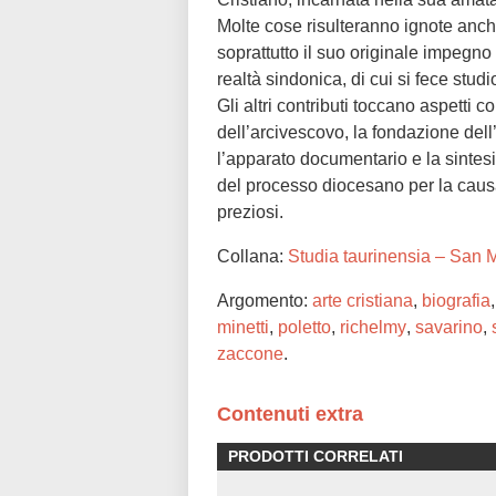
Molte cose risulteranno ignote anche 
soprattutto il suo originale impegno
realtà sindonica, di cui si fece stu
Gli altri contributi toccano aspetti c
dell’arcivescovo, la fondazione dell’O
l’apparato documentario e la sintesi
del processo diocesano per la causa
preziosi.
Collana:
Studia taurinensia – San
Argomento:
arte cristiana
,
biografia
minetti
,
poletto
,
richelmy
,
savarino
,
zaccone
.
Contenuti extra
PRODOTTI CORRELATI