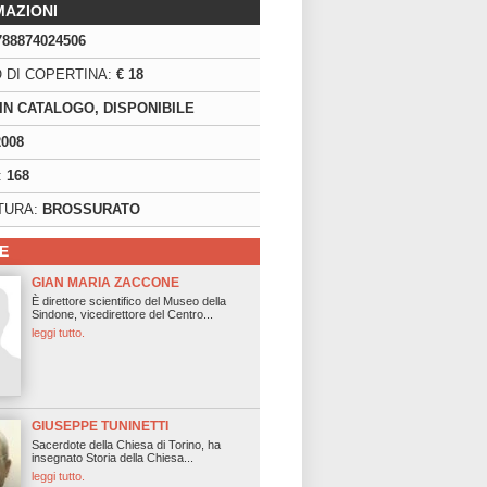
MAZIONI
788874024506
 DI COPERTINA:
€ 18
IN CATALOGO, DISPONIBILE
2008
:
168
TURA:
BROSSURATO
E
GIAN MARIA ZACCONE
È direttore scientifico del Museo della
Sindone, vicedirettore del Centro...
leggi tutto.
GIUSEPPE TUNINETTI
Sacerdote della Chiesa di Torino, ha
insegnato Storia della Chiesa...
leggi tutto.