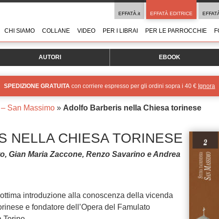
EFFATÀ.it
EFFATÀ EDITRICE
EFFAT
CHI SIAMO
COLLANE
VIDEO
PER I LIBRAI
PER LE PARROCCHIE
F
AUTORI
EBOOK
SPEDIZIONE GRATUITA
con corriere espresso per gli ordini sopra i 40 €
Ignora
a – San Massimo
»
Adolfo Barberis nella Chiesa torinese
S NELLA CHIESA TORINESE
to, Gian Maria Zaccone, Renzo Savarino e Andrea
n’ottima introduzione alla conoscenza della vicenda
orinese e fondatore dell’Opera del Famulato
 Torino.