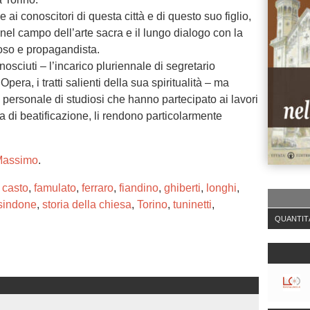
ai conoscitori di questa città e di questo suo figlio,
 nel campo dell’arte sacra e il lungo dialogo con la
dioso e propagandista.
onosciuti – l’incarico pluriennale di segretario
pera, i tratti salienti della sua spiritualità – ma
 personale di studiosi che hanno partecipato ai lavori
 di beatificazione, li rendono particolarmente
 Massimo
.
,
casto
,
famulato
,
ferraro
,
fiandino
,
ghiberti
,
longhi
,
sindone
,
storia della chiesa
,
Torino
,
tuninetti
,
QUANTIT