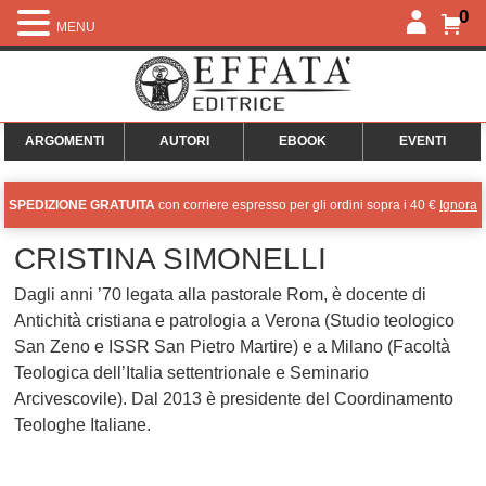
0
MENU
ARGOMENTI
AUTORI
EBOOK
EVENTI
SPEDIZIONE GRATUITA
con corriere espresso per gli ordini sopra i 40 €
Ignora
CRISTINA SIMONELLI
Dagli anni ’70 legata alla pastorale Rom, è docente di
Antichità cristiana e patrologia a Verona (Studio teologico
San Zeno e ISSR San Pietro Martire) e a Milano (Facoltà
Teologica dell’Italia settentrionale e Seminario
Arcivescovile). Dal 2013 è presidente del Coordinamento
Teologhe Italiane.