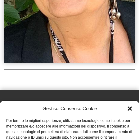
Gestisci Consenso Cookie
Effatà Editrice di Pellegrino Paolo SAS
Per fornire le migliori esperienze, utilizziamo tecnologie come i cookie per
C.F. e P.IVA 09655250018
memorizzare e/o accedere alle informazioni del dispositivo. Il consenso a
queste tecnologie ci permetterà di elaborare dati come il comportamento di
Via Tre Denti, 1 - 10060 Cantalupa (TO)
navigazione o ID unici su questo sito. Non acconsentire o ritirare il