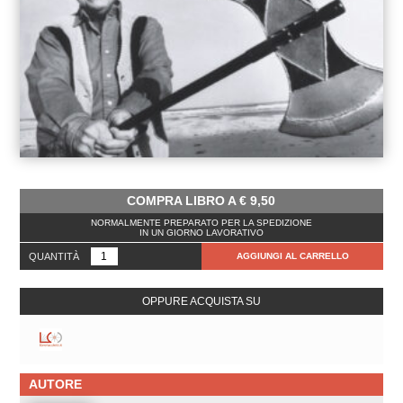
COMPRA LIBRO A
€
9,50
NORMALMENTE PREPARATO PER LA SPEDIZIONE
IN UN GIORNO LAVORATIVO
QUANTITÀ
AGGIUNGI AL CARRELLO
OPPURE ACQUISTA SU
AUTORE