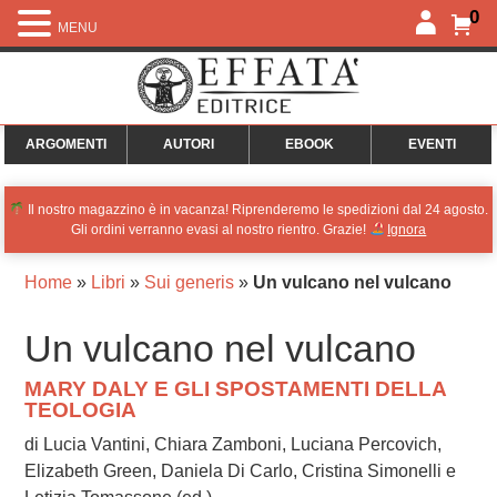
0
MENU
ARGOMENTI
AUTORI
EBOOK
EVENTI
Il nostro magazzino è in vacanza! Riprenderemo le spedizioni dal 24 agosto.
Gli ordini verranno evasi al nostro rientro. Grazie!
Ignora
Home
»
Libri
»
Sui generis
»
Un vulcano nel vulcano
Un vulcano nel vulcano
MARY DALY E GLI SPOSTAMENTI DELLA
TEOLOGIA
di Lucia Vantini, Chiara Zamboni, Luciana Percovich,
Elizabeth Green, Daniela Di Carlo, Cristina Simonelli e