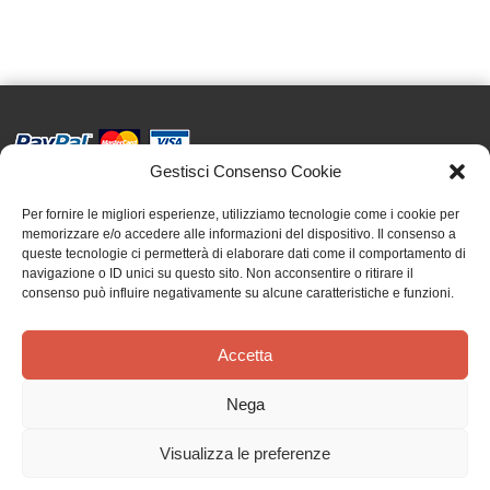
Gestisci Consenso Cookie
Effatà Editrice di Pellegrino Paolo SAS
C.F. e P.IVA 09655250018
Per fornire le migliori esperienze, utilizziamo tecnologie come i cookie per
memorizzare e/o accedere alle informazioni del dispositivo. Il consenso a
Via Tre Denti, 1 - 10060 Cantalupa (TO)
queste tecnologie ci permetterà di elaborare dati come il comportamento di
Telefono: (+39) 0121 353452 - Fax: (+39) 0121 353839
navigazione o ID unici su questo sito. Non acconsentire o ritirare il
info@effata.it
consenso può influire negativamente su alcune caratteristiche e funzioni.
Accetta
Copyright © 2026 •
Effatà Editrice
PRIVACY POLICY
•
COOKIE POLICY
•
TERMINI E CONDIZIONI
•
SPEDIZIONI
•
AIUTI E
Nega
CONTRIBUTI PUBBLICI
•
CREDITS
Visualizza le preferenze
Il nostro magazzino è in vacanza! Riprenderemo le spedizioni dal 24 agosto.
Gli ordini verranno evasi al nostro rientro. Grazie!
Ignora