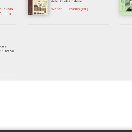
delle Scuole Cristiane
, Silvio
Walter E. Crivellin (ed.)
 Panero
lica e
l XX secolo