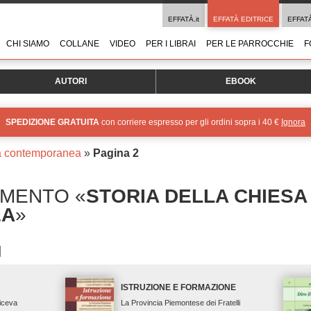
EFFATÀ.it
EFFATÀ EDITRICE
EFFAT
CHI SIAMO
COLLANE
VIDEO
PER I LIBRAI
PER LE PARROCCHIE
F
AUTORI
EBOOK
SPEDIZIONE GRATUITA
con corriere espresso per gli ordini sopra i 40 €
Ignora
sa contemporanea
»
Pagina 2
OMENTO «
STORIA DELLA CHIESA
EA
»
ISTRUZIONE E FORMAZIONE
diceva
La Provincia Piemontese dei Fratelli