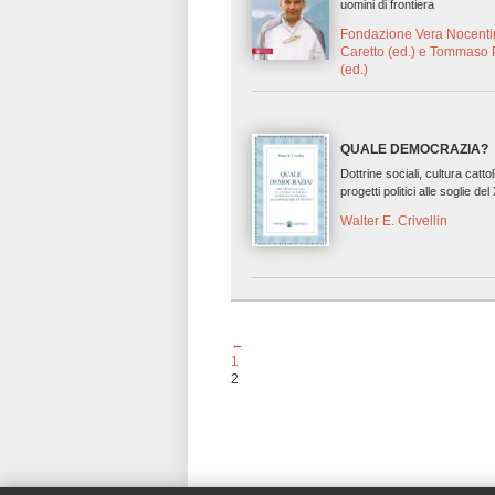
uomini di frontiera
Fondazione Vera Nocentini
Caretto (ed.) e Tommaso
(ed.)
QUALE DEMOCRAZIA?
Dottrine sociali, cultura catto
progetti politici alle soglie de
Walter E. Crivellin
←
1
2