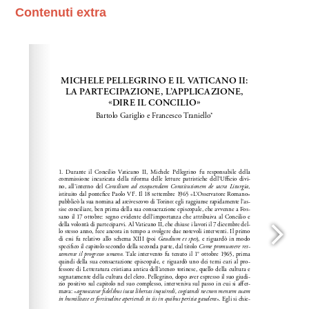
Contenuti extra
Please wait while flipbook is loading. For more related
info, FAQs and issues please refer to
dFlip 3D Flipbook
Wordpress Help
documentation.