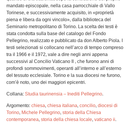
mandato episcopale, nella casa parrocchiale di Vallo
Torinese, e successivamente acquisito, in «proprietà
piena e libera da ogni vincolo», dalla biblioteca del
Seminario metropolitano di Torino. La scelta dei testi è
stata condotta sulla base del catalogo del Fondo
Pellegrino, realizzato e pubblicato da don Alberto Piola. I
testi selezionati si collocano nell’arco di tempo compreso
tra il 1966 e il 1972, vale a dire negli anni appena
successivi al Concilio Vaticano II , che furono anni di
profondi sommovimenti, operanti all’interno e all’esterno
del tessuto ecclesiale. Torino e la sua diocesi ne furono,
com’è noto, uno dei maggiori epicentri.
Collana:
Studia taurinensia – Inediti Pellegrino
.
Argomento:
chiesa
,
chiesa italiana
,
concilio
,
diocesi di
Torino
,
Michele Pellegrino
,
storia della Chiesa
contemporanea
,
storia della chiesa locale
,
vaticano ii
.