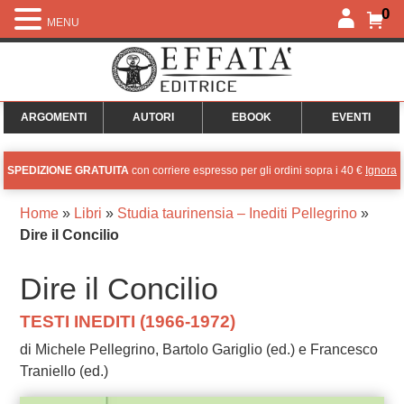
0
MENU
ARGOMENTI
AUTORI
EBOOK
EVENTI
SPEDIZIONE GRATUITA
con corriere espresso per gli ordini sopra i 40 €
Ignora
Home
»
Libri
»
Studia taurinensia – Inediti Pellegrino
»
Dire il Concilio
Dire il Concilio
TESTI INEDITI (1966-1972)
di Michele Pellegrino, Bartolo Gariglio (ed.) e Francesco
Traniello (ed.)