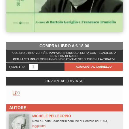
COMPRA LIBRO A
€
18,00
QUESTO LIBRO VERRÀ STAMPATO IN SINGOLA COPIA CON TECNOLOGIA
PRINT ON DEMAND.
PER LA STAMPA CI VORRANNO INDICATIVAMENTE 5 GIORNI LAVORATIVI.
QUANTITÀ
AGGIUNGI AL CARRELLO
OPPURE ACQUISTA SU
AUTORE
MICHELE PELLEGRINO
Nato a Roata Chiusani in comune di Centallo nel 1903,...
leggi tutto.