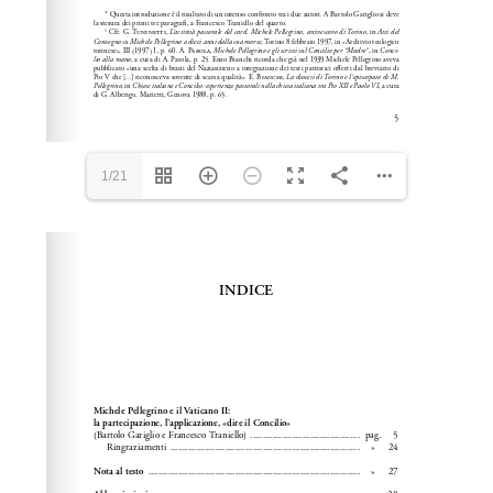
1/21
Please wait while flipbook is loading. For more related
info, FAQs and issues please refer to
dFlip 3D Flipbook
Wordpress Help
documentation.