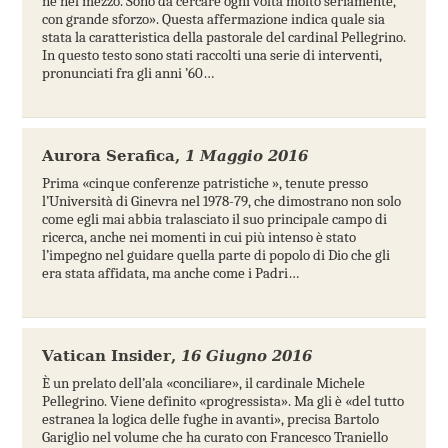
né nel mezzo. Sono da cercare ogni volta molto seriamente,
con grande sforzo». Questa affermazione indica quale sia
stata la caratteristica della pastorale del cardinal Pellegrino.
In questo testo sono stati raccolti una serie di interventi,
pronunciati fra gli anni ’60…
Aurora Serafica
,
1 Maggio 2016
Prima «cinque conferenze patristiche », tenute presso
l’Università di Ginevra nel 1978-79, che dimostrano non solo
come egli mai abbia tralasciato il suo principale campo di
ricerca, anche nei momenti in cui più intenso è stato
l’impegno nel guidare quella parte di popolo di Dio che gli
era stata affidata, ma anche come i Padri…
Vatican Insider
,
16 Giugno 2016
È un prelato dell’ala «conciliare», il cardinale Michele
Pellegrino. Viene definito «progressista». Ma gli è «del tutto
estranea la logica delle fughe in avanti», precisa Bartolo
Gariglio nel volume che ha curato con Francesco Traniello