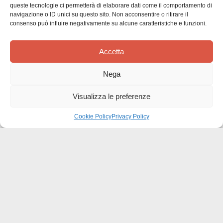
Siamo in cerca di stelle!
queste tecnologie ci permetterà di elaborare dati come il comportamento di
navigazione o ID unici su questo sito. Non acconsentire o ritirare il
consenso può influire negativamente su alcune caratteristiche e funzioni.
Comunicaci cosa ne pensi
Sii il primo a scrivere una
Accetta
recensione
Nega
Visualizza le preferenze
Cookie Policy
Privacy Policy
Effatà Editrice di Pellegrino Paolo SAS
C.F. e P.IVA 09655250018
Via Tre Denti, 1 - 10060 Cantalupa (TO)
Telefono: (+39) 0121 353452 - Fax: (+39) 0121 353839