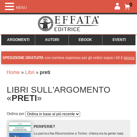
0
MENU
ARGOMENTI
AUTORI
EBOOK
EVENTI
SPEDIZIONE GRATUITA
con corriere espresso per gli ordini sopra i 40 €
Ignora
Home
»
Libri
»
preti
LIBRI SULL'ARGOMENTO
«
PRETI
»
Ordina per
PERIFERIE?
La parrocchia Risurrezione a Torino: chiesa tra la gente nata