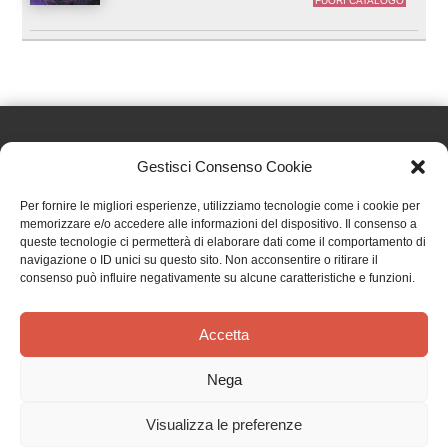
FUORI CATALOGO
Gestisci Consenso Cookie
Effatà Editrice di Pellegrino Paolo SAS
Per fornire le migliori esperienze, utilizziamo tecnologie come i cookie per
C.F. e P.IVA 09655250018
memorizzare e/o accedere alle informazioni del dispositivo. Il consenso a
queste tecnologie ci permetterà di elaborare dati come il comportamento di
Via Tre Denti, 1 - 10060 Cantalupa (TO)
navigazione o ID unici su questo sito. Non acconsentire o ritirare il
Telefono: (+39) 0121 353452 - Fax: (+39) 0121 353839
consenso può influire negativamente su alcune caratteristiche e funzioni.
info@effata.it
Accetta
Copyright © 2026 •
Effatà Editrice
Nega
PRIVACY POLICY
•
COOKIE POLICY
•
TERMINI E CONDIZIONI
•
SPEDIZIONI
•
AIUTI E
CONTRIBUTI PUBBLICI
•
CREDITS
Visualizza le preferenze