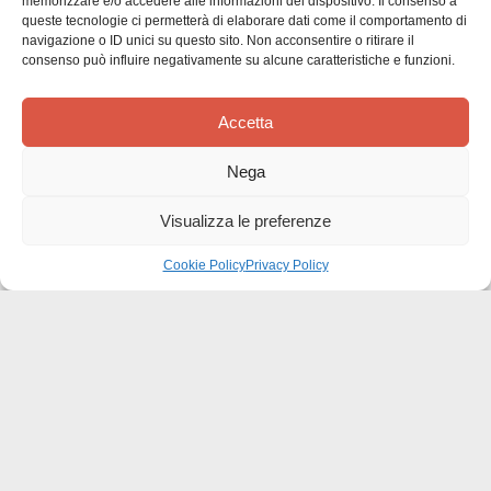
memorizzare e/o accedere alle informazioni del dispositivo. Il consenso a
Siamo in cerca di stelle!
queste tecnologie ci permetterà di elaborare dati come il comportamento di
navigazione o ID unici su questo sito. Non acconsentire o ritirare il
consenso può influire negativamente su alcune caratteristiche e funzioni.
Comunicaci cosa ne pensi
Sii il primo a scrivere una
Accetta
recensione
Nega
Visualizza le preferenze
Cookie Policy
Privacy Policy
Effatà Editrice di Pellegrino Paolo SAS
C.F. e P.IVA 09655250018
Via Tre Denti, 1 - 10060 Cantalupa (TO)
Telefono: (+39) 0121 353452 - Fax: (+39) 0121 353839