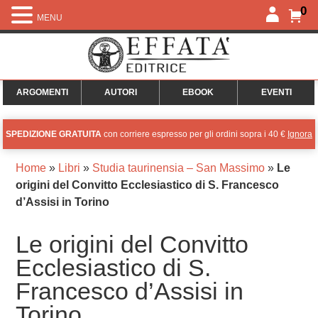
0
MENU
ARGOMENTI
AUTORI
EBOOK
EVENTI
SPEDIZIONE GRATUITA
con corriere espresso per gli ordini sopra i 40 €
Ignora
Home
»
Libri
»
Studia taurinensia – San Massimo
»
Le
origini del Convitto Ecclesiastico di S. Francesco
d’Assisi in Torino
Le origini del Convitto
Ecclesiastico di S.
Francesco d’Assisi in
Torino