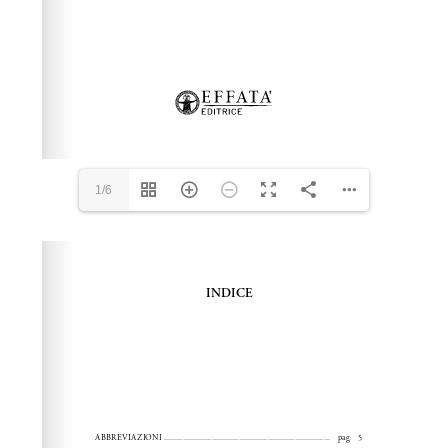
1/6
Please wait while flipbook is loading. For more related
info, FAQs and issues please refer to
dFlip 3D Flipbook
Wordpress Help
documentation.