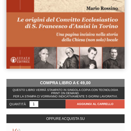
COMPRA LIBRO A
€
49,00
QUESTO LIBRO VERRÀ STAMPATO IN SINGOLA COPIA CON TECNOLOGIA
PRINT ON DEMAND.
PER LA STAMPA CI VORRANNO INDICATIVAMENTE 5 GIORNI LAVORATIVI.
QUANTITÀ
AGGIUNGI AL CARRELLO
OPPURE ACQUISTA SU