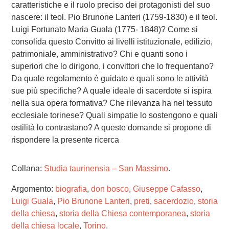
caratteristiche e il ruolo preciso dei protagonisti del suo
nascere: il teol. Pio Brunone Lanteri (1759-1830) e il teol.
Luigi Fortunato Maria Guala (1775- 1848)? Come si
consolida questo Convitto ai livelli istituzionale, edilizio,
patrimoniale, amministrativo? Chi e quanti sono i
superiori che lo dirigono, i convittori che lo frequentano?
Da quale regolamento è guidato e quali sono le attività
sue più specifiche? A quale ideale di sacerdote si ispira
nella sua opera formativa? Che rilevanza ha nel tessuto
ecclesiale torinese? Quali simpatie lo sostengono e quali
ostilità lo contrastano? A queste domande si propone di
rispondere la presente ricerca
Collana:
Studia taurinensia – San Massimo
.
Argomento:
biografia
,
don bosco
,
Giuseppe Cafasso
,
Luigi Guala
,
Pio Brunone Lanteri
,
preti
,
sacerdozio
,
storia
della chiesa
,
storia della Chiesa contemporanea
,
storia
della chiesa locale
,
Torino
.