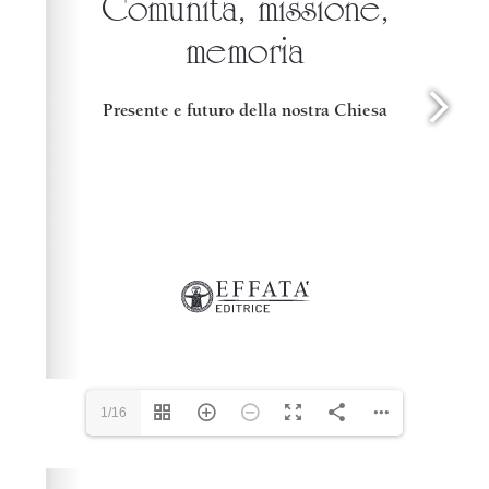
1/16
Please wait while flipbook is loading. For more related
info, FAQs and issues please refer to
dFlip 3D Flipbook