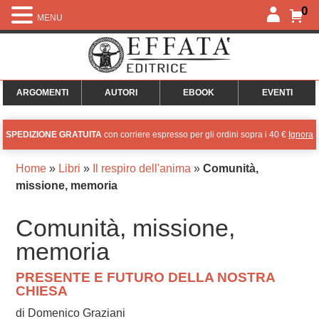
0
MENU
ARGOMENTI
AUTORI
EBOOK
EVENTI
SPEDIZIONE GRATUITA
con corriere espresso per gli ordini sopra i 40 €
Ignora
Home
»
Libri
»
Il respiro dell'anima
»
Comunità,
missione, memoria
Comunità, missione,
memoria
PRESENTE E FUTURO DELLA NOSTRA
CHIESA
di Domenico Graziani