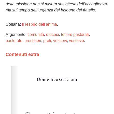
della missione non si misura sull’attesa dell’accoglienza,
ma sul tempo dell’urgenza del bisogno del fratello.
Collana:
Il respiro dell'anima
.
Argomento:
comunità
,
diocesi
,
lettere pastorali
,
pastorale
,
presbiteri
,
preti
,
vescovi
,
vescovo
.
Contenuti extra
Please wait while flipbook is loading. For more related
info, FAQs and issues please refer to
dFlip 3D Flipbook
Wordpress Help
documentation.